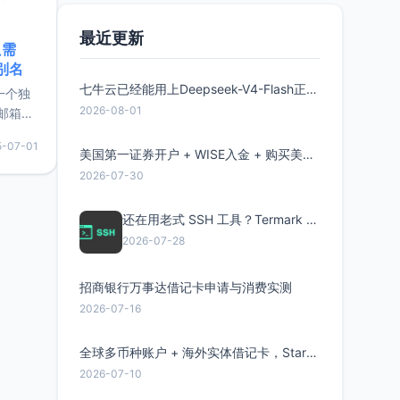
最近更新
只需
限别名
七牛云已经能用上Deepseek-V4-Flash正式版了，点此领取300万Token
的一个独
2026-08-01
邮箱等
永久版
5-07-01
面比较有
美国第一证券开户 + WISE入金 + 购买美股全流程分享
实惠的
2026-07-30
还在用老式 SSH 工具？Termark 新一代跨平台智能SSH客户端了解一下
持直接注
2026-07-28
招商银行万事达借记卡申请与消费实测
2026-07-16
全球多币种账户 + 海外实体借记卡，Starryblu开户教程与注意事项
2026-07-10