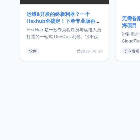
运维&开发的终极利器？一个
无需备案
Hexhub全搞定！下单专业版再赠
海项目
Zdir/OneNav授权
HexHub 是一款专为程序员与运维人员
说到海外
打造的一站式 DevOps 利器。它不仅支
CloudF
持连接 SSH 服务器，还集成了 Docker
套餐，且
与常见数据库管理功能。这意味着，在
软件
2025-09-26
分享发现
防护，已
开发过程中您无需在多个软件间频繁切
首选，那既
换，仅凭 HexHub 即可同时搞定运维与
了，为啥
数据库操作。Hexhub功能特点支持连
不得不提C
接SSH支持跨平台：m
非常不爽