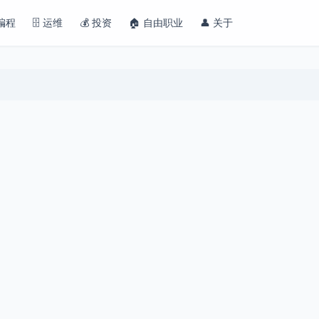
 编程
🗄️ 运维
💰 投资
🏠 自由职业
👤 关于