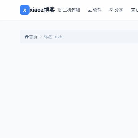
x
xiaoz博客
🗄️ 主机评测
💻 软件
💡 分享
⌨️
首页
标签: ovh