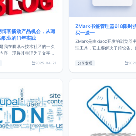
ZMark书签管理器618限时
用博客撬动产品机会，从写
买一送一
由职业的11年实践
ZMark是由xiaoz开发的浏览器
是我在腾讯云技术社区的一次
理工具，它主要解决了跨设备、
内容，现将其整理为了文字
台、跨浏览器的书签同步与访问
了写博客11年来的经历，以及
做到一处部署、随处访问。同时
2025-04-21
分享发现
202
过渡到做产品和走向自由职业
支持搭配浏览器扩展（插件）使
故事。文中还首次公开了我的
管理更高效。ZMark官网地址：
ImgURL的真实数据和产品现
https://www.zmark.app/主
介绍大家好，我是xiaoz，以
量级： 使用Bun + Hono.js
务器运维相关工作，现在已经
业3年，目前