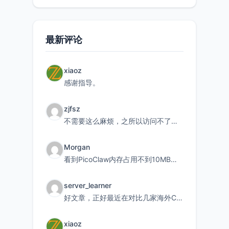
最新评论
xiaoz
感谢指导。
zjfsz
不需要这么麻烦，之所以访问不了，是由于非对称路由的问题，在爱快主路由添加一条静态路由192.168.
Morgan
看到PicoClaw内存占用不到10MB这个数据真的很惊喜，确实很适合我这种想用旧设备折腾AI的小白
server_learner
好文章，正好最近在对比几家海外CDN。文中提到CF免费版不支持自定义回源端口和HOST这个痛点太真实
xiaoz