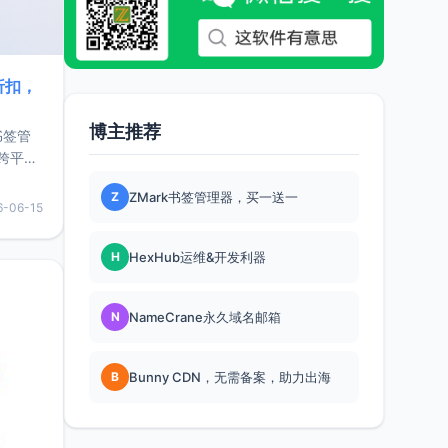
折扣，
博主推荐
书签管
跨平
难题，
Z
ZMark书签管理器，买一送一
，它还
6-06-15
用，让
H
HexHub运维&开发利器
要特点轻
N
NameCrane永久域名邮箱
B
Bunny CDN，无需备案，助力出海