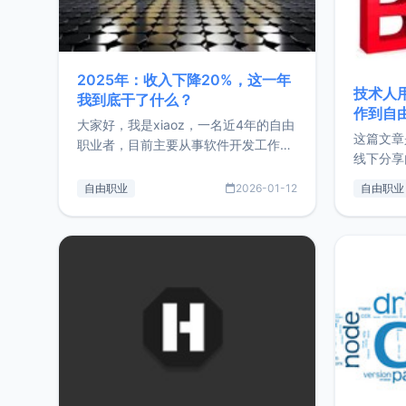
2025年：收入下降20%，这一年
技术人
我到底干了什么？
作到自
大家好，我是xiaoz，一名近4年的自由
这篇文章
职业者，目前主要从事软件开发工作。
线下分享
这篇文章将对我的2025年做一个简单
版，分享
的总结，内容主要包括：工作、学习、
自由职业
2026-01-12
自由职业
通过博客
以及投资。这一年虽然整体收入下降
的一个小
20%，但却过得很充实，2026年不求
首个产品
突破，但求保持。关于工作新增项目：
状。自我
2025年新增了一些非商业的开源项
前从事服
目，主要包括：Zu
转自由职