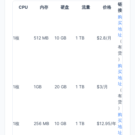
链
CPU
内存
硬盘
流量
价格
接
购
买
地
址
1核
512 MB
10 GB
1 TB
$2.8/月
（
有
货
）
购
买
地
址
1核
1GB
20 GB
1 TB
$3/月
（
有
货
）
购
买
1核
256 MB
10 GB
1 TB
$12.95/年
地
址