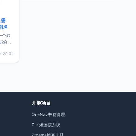
只需
限别名
的一个独
邮箱等
永久版
5-07-01
面比较有
实惠的
持直接注
开源项目
OneNav书签管理
）
Zurl短连接系统
Ztheme博客主题