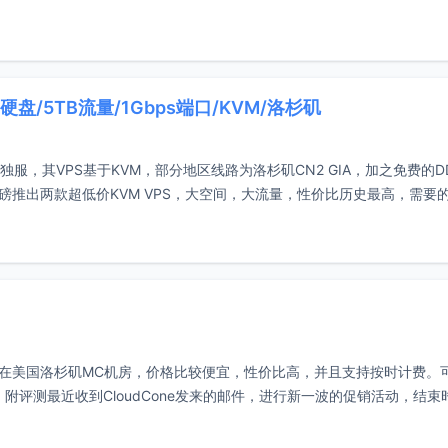
B硬盘/5TB流量/1Gbps端口/KVM/洛杉矶
和独服，其VPS基于KVM，部分地区线路为洛杉矶CN2 GIA，加之免费的D
，重磅推出两款超低价KVM VPS，大空间，大流量，性价比历史最高，需要
PS主机是在美国洛杉矶MC机房，价格比较便宜，性价比高，并且支持按时计费。
5/月，附评测最近收到CloudCone发来的邮件，进行新一波的促销活动，结