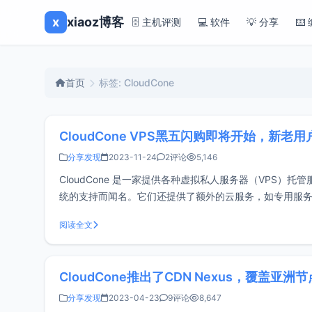
x
xiaoz博客
🗄️ 主机评测
💻 软件
💡 分享
⌨️
首页
标签: CloudCone
CloudCone VPS黑五闪购即将开始，新
分享发现
2023-11-24
2评论
5,146
CloudCone 是一家提供各种虚拟私人服务器（VPS
统的支持而闻名。它们还提供了额外的云服务，如专用服
方案。注册CloudCone注册地址：http
阅读全文
CloudCone推出了CDN Nexus，覆盖亚
分享发现
2023-04-23
9评论
8,647