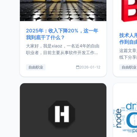
2025年：收入下降20%，这一年
技术人
我到底干了什么？
作到自
大家好，我是xiaoz，一名近4年的自由
这篇文章
职业者，目前主要从事软件开发工作。
线下分享
这篇文章将对我的2025年做一个简单
版，分享
的总结，内容主要包括：工作、学习、
自由职业
2026-01-12
自由职业
通过博客
以及投资。这一年虽然整体收入下降
的一个小
20%，但却过得很充实，2026年不求
首个产品
突破，但求保持。关于工作新增项目：
状。自我
2025年新增了一些非商业的开源项
前从事服
目，主要包括：Zu
转自由职