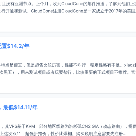
，而且没有亚洲节点。上个月，收到CloudCone的邮件推送，了解到他们上
进行开通和测试。CloudCone注册CloudCone是一家成立于2017年的美
$14.2/年
机器特点是便宜，但是超售比较厉害，性能不咋行，稳定性略有不足。xiaoz
比如这次黑五），用来测试项目或者玩耍都行，比较重要的正式项目不推荐。
最低$14.11/年
服，其VPS基于KVM，部分地区线路为洛杉矶CN2 GIA（动态路由），提
加上这次双11，超低折扣价，性价比爆棚。购买说明注意需要先注册