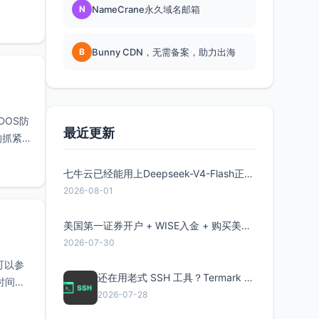
N
NameCrane永久域名邮箱
B
Bunny CDN，无需备案，助力出海
DOS防
最近更新
的抓紧
七牛云已经能用上Deepseek-V4-Flash正式版了，点此领取300万Token
2026-08-01
美国第一证券开户 + WISE入金 + 购买美股全流程分享
2026-07-30
可以参
还在用老式 SSH 工具？Termark 新一代跨平台智能SSH客户端了解一下
束时间尚
2026-07-28