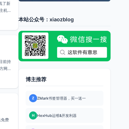
线了新
国主机服
本站公众号：xiaozblog
目前持
官方网站
博主推荐
Z
ZMark书签管理器，买一送一
H
HexHub运维&开发利器
供免费