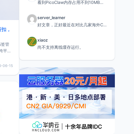
看到PicoClaw内存占用不到10MB这个数据真的很惊喜，确实很适合我这种想用旧设备折腾AI的小白
server_learner
好文章，正好最近在对比几家海外CDN。文中提到CF免费版不支持自定义回源端口和HOST这个痛点太真实
折扣，
xiaoz
书签管
尚不支持离线缓存运行。
跨平
难题，
，它还
6-06-15
用，让
要特点轻