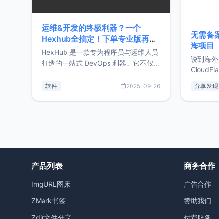
运维&开发的终极利器？一个
无需备案
Hexhub全搞定！下单专业版再赠
海项目
Zdir/OneNav授权
HexHub 是一款专为程序员与运维人员
说到海外
打造的一站式 DevOps 利器。它不仅支
CloudF
持连接 SSH 服务器，还集成了 Docker
套餐，且
与常见数据库管理功能。这意味着，在
软件
2025-09-26
分享发现
防护，已
开发过程中您无需在多个软件间频繁切
首选，那既
换，仅凭 HexHub 即可同时搞定运维与
了，为啥
数据库操作。Hexhub功能特点支持连
不得不提C
接SSH支持跨平台：m
非常不爽
产品列表
商务合作
ImgURL图床
广告合作
ZMark书签
赞助我们
Zdir文件分享
付费服务