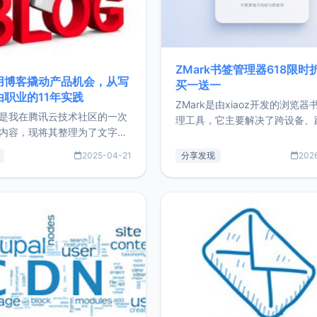
ZMark书签管理器618限时
用博客撬动产品机会，从写
买一送一
由职业的11年实践
ZMark是由xiaoz开发的浏览器
是我在腾讯云技术社区的一次
理工具，它主要解决了跨设备、
内容，现将其整理为了文字
台、跨浏览器的书签同步与访问
了写博客11年来的经历，以及
做到一处部署、随处访问。同时
2025-04-21
分享发现
202
过渡到做产品和走向自由职业
支持搭配浏览器扩展（插件）使
故事。文中还首次公开了我的
管理更高效。ZMark官网地址：
ImgURL的真实数据和产品现
https://www.zmark.app/主
介绍大家好，我是xiaoz，以
量级： 使用Bun + Hono.js
务器运维相关工作，现在已经
业3年，目前