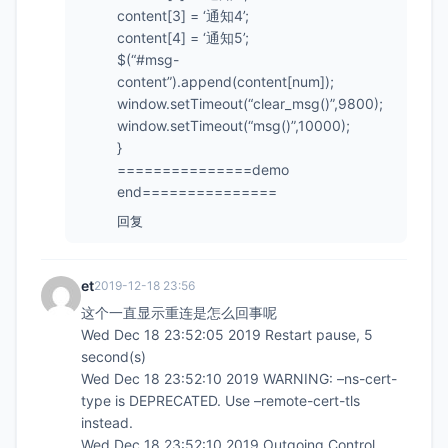
content[3] = ‘通知4’;
content[4] = ‘通知5’;
$(“#msg-
content”).append(content[num]);
window.setTimeout(“clear_msg()”,9800);
window.setTimeout(“msg()”,10000);
}
===============demo
end===============
回复
et
2019-12-18 23:56
这个一直显示重连是怎么回事呢
Wed Dec 18 23:52:05 2019 Restart pause, 5
second(s)
Wed Dec 18 23:52:10 2019 WARNING: –ns-cert-
type is DEPRECATED. Use –remote-cert-tls
instead.
Wed Dec 18 23:52:10 2019 Outgoing Control