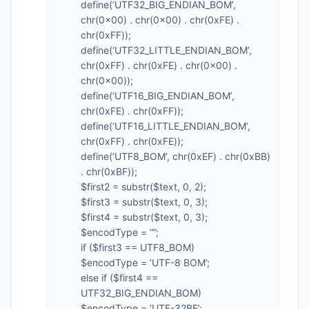
define(‘UTF32_BIG_ENDIAN_BOM’,
chr(0x00) . chr(0x00) . chr(0xFE) .
chr(0xFF));
define(‘UTF32_LITTLE_ENDIAN_BOM’,
chr(0xFF) . chr(0xFE) . chr(0x00) .
chr(0x00));
define(‘UTF16_BIG_ENDIAN_BOM’,
chr(0xFE) . chr(0xFF));
define(‘UTF16_LITTLE_ENDIAN_BOM’,
chr(0xFF) . chr(0xFE));
define(‘UTF8_BOM’, chr(0xEF) . chr(0xBB)
. chr(0xBF));
$first2 = substr($text, 0, 2);
$first3 = substr($text, 0, 3);
$first4 = substr($text, 0, 3);
$encodType = “”;
if ($first3 == UTF8_BOM)
$encodType = ‘UTF-8 BOM’;
else if ($first4 ==
UTF32_BIG_ENDIAN_BOM)
$encodType = ‘UTF-32BE’;