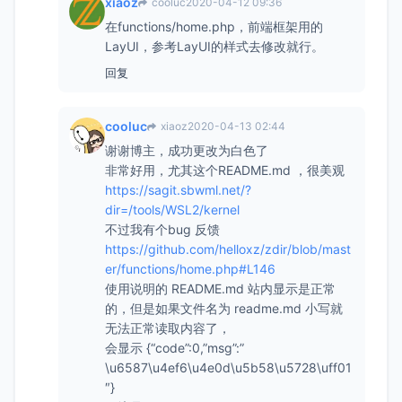
xiaoz
cooluc
2020-04-12 09:36
在functions/home.php，前端框架用的
LayUI，参考LayUI的样式去修改就行。
回复
cooluc
xiaoz
2020-04-13 02:44
谢谢博主，成功更改为白色了
非常好用，尤其这个README.md ，很美观
https://sagit.sbwml.net/?
dir=/tools/WSL2/kernel
不过我有个bug 反馈
https://github.com/helloxz/zdir/blob/mast
er/functions/home.php#L146
使用说明的 README.md 站内显示是正常
的，但是如果文件名为 readme.md 小写就
无法正常读取内容了，
会显示 {“code”:0,”msg”:”
\u6587\u4ef6\u4e0d\u5b58\u5728\uff01
″}