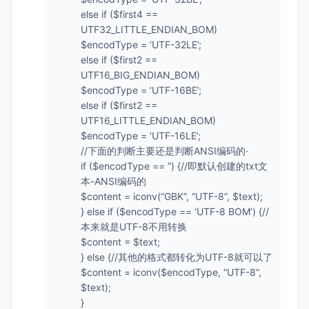
else if ($first4 ==
UTF32_LITTLE_ENDIAN_BOM)
$encodType = ‘UTF-32LE’;
else if ($first2 ==
UTF16_BIG_ENDIAN_BOM)
$encodType = ‘UTF-16BE’;
else if ($first2 ==
UTF16_LITTLE_ENDIAN_BOM)
$encodType = ‘UTF-16LE’;
//下面的判断主要还是判断ANSI编码的·
if ($encodType == ”) {//即默认创建的txt文
本-ANSI编码的
$content = iconv(“GBK”, “UTF-8”, $text);
} else if ($encodType == ‘UTF-8 BOM’) {//
本来就是UTF-8不用转换
$content = $text;
} else {//其他的格式都转化为UTF-8就可以了
$content = iconv($encodType, “UTF-8”,
$text);
}