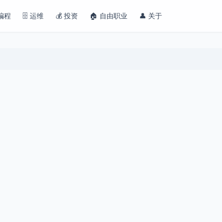
 编程
🗄️ 运维
💰 投资
🏠 自由职业
👤 关于