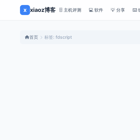
x
xiaoz博客
🗄️ 主机评测
💻 软件
💡 分享
⌨️
首页
标签: fdscript