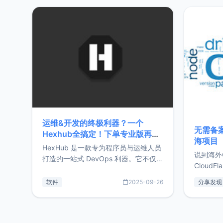
20%，但却过得很充实，2026年不求
首个产品
突破，但求保持。关于工作新增项目：
状。自我
2025年新增了一些非商业的开源项
前从事服
目，主要包括：Zu
转自由职
运维&开发的终极利器？一个
无需备案
Hexhub全搞定！下单专业版再赠
海项目
Zdir/OneNav授权
HexHub 是一款专为程序员与运维人员
说到海外
打造的一站式 DevOps 利器。它不仅支
CloudF
持连接 SSH 服务器，还集成了 Docker
套餐，且
与常见数据库管理功能。这意味着，在
软件
2025-09-26
分享发现
防护，已
开发过程中您无需在多个软件间频繁切
首选，那既
换，仅凭 HexHub 即可同时搞定运维与
了，为啥
数据库操作。Hexhub功能特点支持连
不得不提C