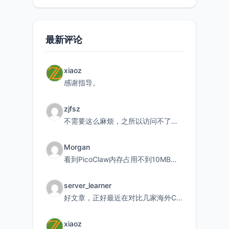
持直接注
最新评论
xiaoz
感谢指导。
zjfsz
不需要这么麻烦，之所以访问不了，是由于非对称路由的问题，在爱快主路由添加一条静态路由192.168.
Morgan
看到PicoClaw内存占用不到10MB这个数据真的很惊喜，确实很适合我这种想用旧设备折腾AI的小白
server_learner
好文章，正好最近在对比几家海外CDN。文中提到CF免费版不支持自定义回源端口和HOST这个痛点太真实
xiaoz