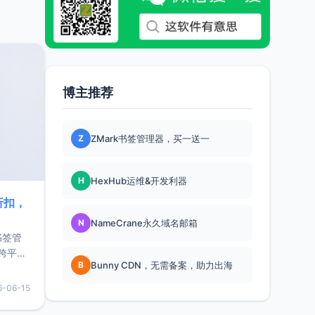
博主推荐
Z
ZMark书签管理器，买一送一
H
HexHub运维&开发利器
折扣，
N
NameCrane永久域名邮箱
书签管
跨平
B
Bunny CDN，无需备案，助力出海
难题，
，它还
6-06-15
用，让