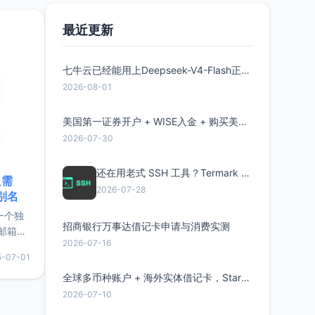
要特点轻
最近更新
七牛云已经能用上Deepseek-V4-Flash正式版了，点此领取300万Token
2026-08-01
美国第一证券开户 + WISE入金 + 购买美股全流程分享
2026-07-30
还在用老式 SSH 工具？Termark 新一代跨平台智能SSH客户端了解一下
只需
2026-07-28
限别名
的一个独
招商银行万事达借记卡申请与消费实测
邮箱等
2026-07-16
永久版
5-07-01
面比较有
实惠的
全球多币种账户 + 海外实体借记卡，Starryblu开户教程与注意事项
2026-07-10