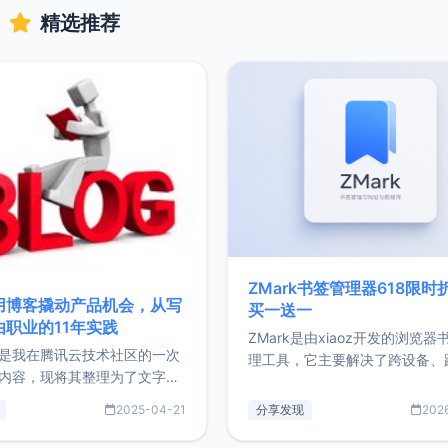
精选推荐
ZMark书签管理器618限时
用博客撬动产品机会，从写
买一送一
由职业的11年实践
ZMark是由xiaoz开发的浏览器
是我在腾讯云技术社区的一次
理工具，它主要解决了跨设备、
内容，现将其整理为了文字
台、跨浏览器的书签同步与访问
了写博客11年来的经历，以及
做到一处部署、随处访问。同时
2025-04-21
分享发现
202
过渡到做产品和走向自由职业
支持搭配浏览器扩展（插件）使
故事。文中还首次公开了我的
管理更高效。ZMark官网地址：