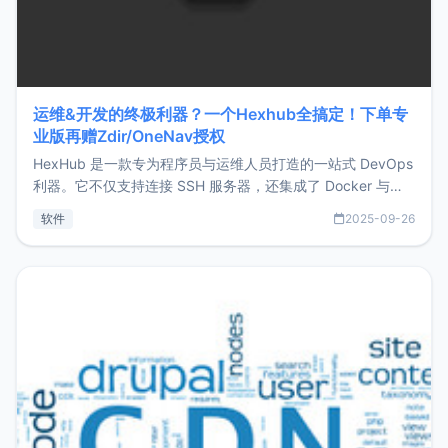
运维&开发的终极利器？一个Hexhub全搞定！下单专
业版再赠Zdir/OneNav授权
HexHub 是一款专为程序员与运维人员打造的一站式 DevOps
利器。它不仅支持连接 SSH 服务器，还集成了 Docker 与常
见数据库管理功能。这意味着，在开发过程中您无需在多个软
软件
2025-09-26
件间频繁切换，仅凭 HexHub 即可同时搞定运维与数据库操
作。Hexhub功能特点支持连接SSH支持跨平台：m