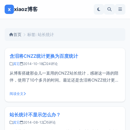
x
xiaoz博客
首页
标签: 站长统计
含泪将CNZZ统计更换为百度统计
其它
2014-10-18
24评论
从博客搭建那会儿一直用的CNZZ站长统计，感谢这一路的陪
伴，使用了10个多月的时间。最近还是含泪将CNZZ统计更换
为百度统计。原因有如下：一、加载较慢不可否认的是认任何
站长统计工具都会对网站速度造成一定影响，但是为了统计数
阅读全文
据我们又不得不使用，在几次的网站检测过程中，CNZZ表现
得一般，代码有待改进。
站长统计不显示怎么办？
其它
2014-08-12
5评论