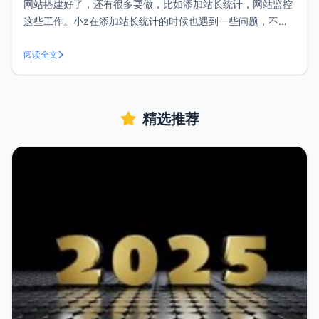
网站搭建好了，还有很多要做，比如添加站长统计，网站监控
这些工作。小z在添加站长统计的时候也遇到一些问题，不过
后来摸索着解决了，这篇文章算是一个总结。目前用得较多的
站长统计工具有：百度统计、CNZZ站长统计、51.la免费统
阅读全文
计，从工具上来说大同小异，他们各有优势，所以这三个工具
用户们都可以放心的选择。
精选推荐