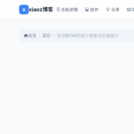
x
xiaoz博客
🗄️ 主机评测
💻 软件
💡 分享
⌨️
首页
其它
含泪将CNZZ统计更换为百度统计