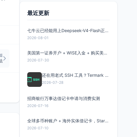
最近更新
七牛云已经能用上Deepseek-V4-Flash正式版了，点此领取300万Token
2026-08-01
美国第一证券开户 + WISE入金 + 购买美股全流程分享
篇
2026-07-30
法
还在用老式 SSH 工具？Termark 新一代跨平台智能SSH客户端了解一下
2026-07-28
招商银行万事达借记卡申请与消费实测
2026-07-16
全球多币种账户 + 海外实体借记卡，Starryblu开户教程与注意事项
2026-07-10