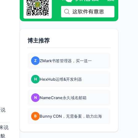
博主推荐
Z
ZMark书签管理器，买一送一
H
HexHub运维&开发利器
N
NameCrane永久域名邮箱
来说
B
Bunny CDN，无需备案，助力出海
来说
过貌