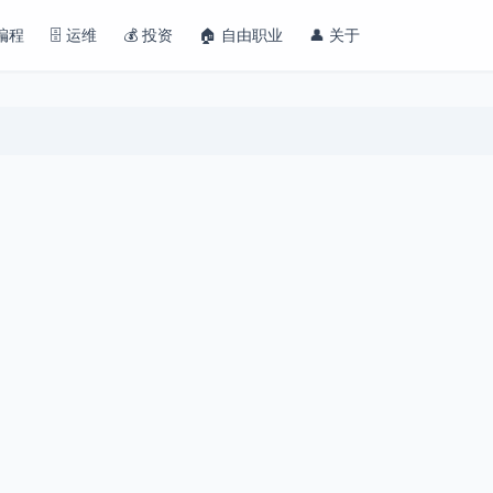
 编程
🗄️ 运维
💰 投资
🏠 自由职业
👤 关于