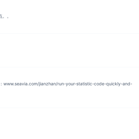
点。。
om/jianzhan/run-your-statistic-code-quickly-and-