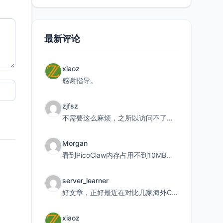
最新评论
xiaoz
感谢指导。
zjfsz
不需要这么麻烦，之所以访问不了，是由于非对称路由的问题，在爱快主路由添加一条静态路由192.168.
Morgan
看到PicoClaw内存占用不到10MB这个数据真的很惊喜，确实很适合我这种想用旧设备折腾AI的小白
server_learner
好文章，正好最近在对比几家海外CDN。文中提到CF免费版不支持自定义回源端口和HOST这个痛点太真实
xiaoz