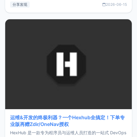
部署、随处访问。同时，它还支持搭配浏览器扩展（插件）使
分享发现
2026-06-15
用，让管理更高效。ZMark官网地址：
https://www.zmark.app/主要特点轻量级： 使用Bun +
Hono.js
运维&开发的终极利器？一个Hexhub全搞定！下单专
业版再赠Zdir/OneNav授权
HexHub 是一款专为程序员与运维人员打造的一站式 DevOps