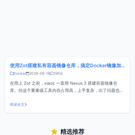
使用Zot搭建私有容器镜像仓库，搞定Docker镜像加速
Docker
2026-06-16
2评论
在用上 Zot 之前，xiaoz 一直用 Nexus 3 搭建容器镜像仓
库。但这个重量级工具内存占用高，上手复杂，出了问题也不
好排查。现在，xiaoz 已经彻底告别 Nexus 3，投入 Zot 的怀
抱了。注意：这篇文章具有一定专业性，推荐开发者或运维人
阅读全文
员阅读，不建议新手小白尝试！！！什么是Zot？
精选推荐