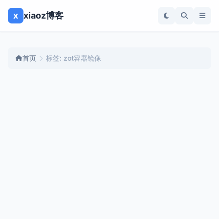
x
xiaoz博客
首页
标签: zot容器镜像