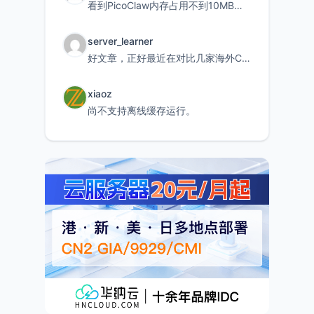
看到PicoClaw内存占用不到10MB这个数据真的很惊喜，确实很适合我这种想用旧设备折腾AI的小白
server_learner
好文章，正好最近在对比几家海外CDN。文中提到CF免费版不支持自定义回源端口和HOST这个痛点太真实
xiaoz
尚不支持离线缓存运行。