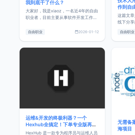
技术人
我到底干了什么？
作到自
大家好，我是xiaoz，一名近4年的自由
这篇文章
职业者，目前主要从事软件开发工作。
线下分享
这篇文章将对我的2025年做一个简单
版，分享
的总结，内容主要包括：工作、学习、
自由职业
2026-01-12
自由职业
通过博客
以及投资。这一年虽然整体收入下降
的一个小
20%，但却过得很充实，2026年不求
首个产品
突破，但求保持。关于工作新增项目：
状。自我
2025年新增了一些非商业的开源项
前从事服
目，主要包括：Zu
转自由职
运维&开发的终极利器？一个
无需备案
Hexhub全搞定！下单专业版再赠
海项目
Zdir/OneNav授权
HexHub 是一款专为程序员与运维人员