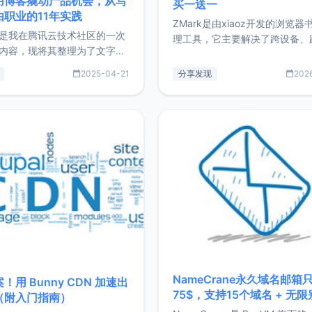
用博客撬动产品机会，从写
买一送一
由职业的11年实践
ZMark是由xiaoz开发的浏览器
是我在腾讯云技术社区的一次
理工具，它主要解决了跨设备、
内容，现将其整理为了文字
台、跨浏览器的书签同步与访问
了写博客11年来的经历，以及
做到一处部署、随处访问。同时
2025-04-21
分享发现
202
过渡到做产品和走向自由职业
支持搭配浏览器扩展（插件）使
故事。文中还首次公开了我的
管理更高效。ZMark官网地址：
ImgURL的真实数据和产品现
https://www.zmark.app/主
介绍大家好，我是xiaoz，以
量级： 使用Bun + Hono.js
务器运维相关工作，现在已经
业3年，目前
NameCrane永久域名邮箱
！用 Bunny CDN 加速出
75$，支持15个域名 + 无
（附入门指南）