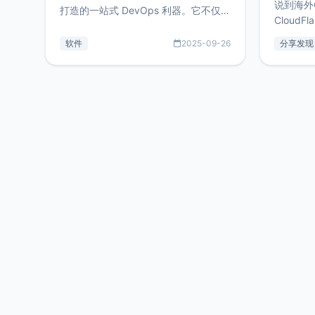
说到海外
打造的一站式 DevOps 利器。它不仅支
CloudF
持连接 SSH 服务器，还集成了 Docker
套餐，且
与常见数据库管理功能。这意味着，在
软件
2025-09-26
分享发现
防护，已
开发过程中您无需在多个软件间频繁切
首选，那既
换，仅凭 HexHub 即可同时搞定运维与
了，为啥
数据库操作。Hexhub功能特点支持连
不得不提C
接SSH支持跨平台：m
非常不爽