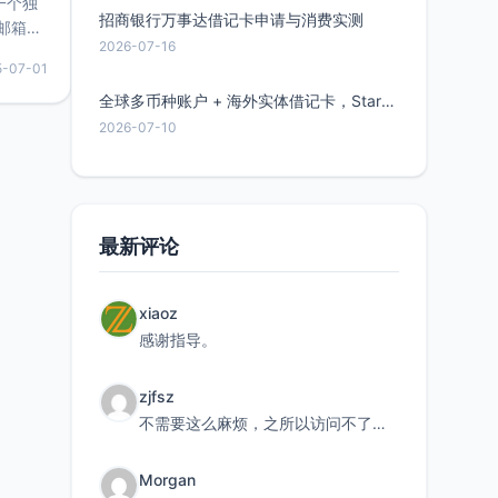
的一个独
招商银行万事达借记卡申请与消费实测
邮箱等
2026-07-16
永久版
5-07-01
面比较有
实惠的
全球多币种账户 + 海外实体借记卡，Starryblu开户教程与注意事项
2026-07-10
持直接注
最新评论
xiaoz
感谢指导。
zjfsz
不需要这么麻烦，之所以访问不了，是由于非对称路由的问题，在爱快主路由添加一条静态路由192.168.
Morgan