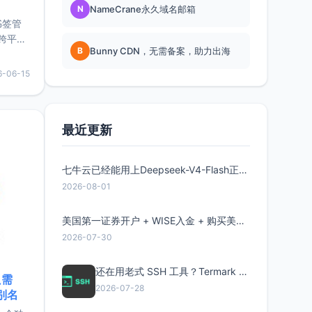
N
NameCrane永久域名邮箱
书签管
跨平
B
Bunny CDN，无需备案，助力出海
难题，
，它还
6-06-15
用，让
要特点轻
最近更新
七牛云已经能用上Deepseek-V4-Flash正式版了，点此领取300万Token
2026-08-01
美国第一证券开户 + WISE入金 + 购买美股全流程分享
2026-07-30
还在用老式 SSH 工具？Termark 新一代跨平台智能SSH客户端了解一下
只需
2026-07-28
限别名