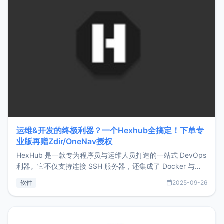
运维&开发的终极利器？一个Hexhub全搞定！下单专
业版再赠Zdir/OneNav授权
HexHub 是一款专为程序员与运维人员打造的一站式 DevOps
利器。它不仅支持连接 SSH 服务器，还集成了 Docker 与常
见数据库管理功能。这意味着，在开发过程中您无需在多个软
软件
2025-09-26
件间频繁切换，仅凭 HexHub 即可同时搞定运维与数据库操
作。Hexhub功能特点支持连接SSH支持跨平台：m