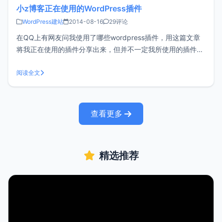
小z博客正在使用的WordPress插件
WordPress建站
2014-08-16
29评论
在QQ上有网友问我使用了哪些wordpress插件，用这篇文章
将我正在使用的插件分享出来，但并不一定我所使用的插件就
一定适合你，wordpress优秀的插件不计其数，完全可以根据
自己的需要来发挥。一、All In One SEO Pack一个功能非常
阅读全文
强大的SEO插件，可以设置网站关键词和描述，以及文
查看更多
精选推荐