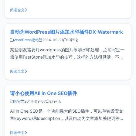
的缓慢，在解决wordpress网站加载google字体的几种办法一
文中介绍过相关的解决办法，大家可以参考。后来又发现一款
阅读全文
新的插件GoogleFonts To 360，
自动为WordPress图片添加水印插件DX-Watermark
WordPress建站
2014-09-21
19评论
某些朋友需要对wordpress的图片添加水印处理，之前写过一
篇使用FastStone添加水印的技巧，这样的方法很灵活，不过
使用起来可能显得有些麻烦，所以我们需要通过wordpress插
件DX-Watermark来实现自动水印。添加该插件后启用即可，
阅读全文
可以设置文字和图片水印，图片格式建议使用透明背景的
请小心使用All in One SEO插件
其它
2014-09-07
27评论
All in One SEO是一个功能强大的SEO插件，可以单独设置文
章keywords和description，以及自动为文章添加关键词等功
能，但正是因为All in One SEO的过于强大，所以我们在使用
中应该更加小心。很多朋友为了网站优化而安装了各种SEO插
阅读全文