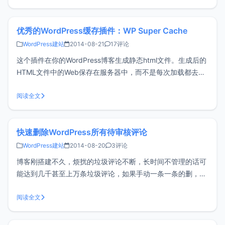
件，小z也不列外，一开始就安装了A
优秀的WordPress缓存插件：WP Super Cache
WordPress建站
2014-08-21
17评论
这个插件在你的WordPress博客生成静态html​​文件。生成后的
HTML文件中的Web保存在服务器中，而不是每次加载都去让
服务器执行PHP，从而降低服务器压力，较少请求，提高速
度。该插件有三种方式：mod_rewrite缓存模式：最快的方式
阅读全文
是通过 Apache mod_rewrite 模块（或
快速删除WordPress所有待审核评论
WordPress建站
2014-08-20
3评论
博客刚搭建不久，烦扰的垃圾评论不断，长时间不管理的话可
能达到几千甚至上万条垃圾评论，如果手动一条一条的删，那
么效率就太低了，给大家介绍一个一次性删除所有待审核评论
的插件：Delete Pending Comments这个插件是一个快速的
阅读全文
方法来删除所有悬而未决的评论，对于垃圾邮件攻击的受害者
是有用。小