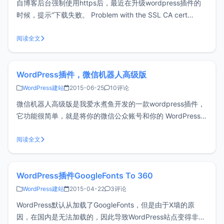
自博客后台强制使用https后，最近在升级wordpress插件的
时候，提示“下载失败。 Problem with the SSL CA cert
(path? access rights?)”，后来发现是WEB服务器本身问题导
致。VPS安装的是AMH4.2虚拟主机面板，通过网上得知，
阅读全文
wordpre
WordPress插件，微信机器人高级版
WordPress建站
2015-06-25
10评论
微信机器人高级版是我爱水煮鱼开发的一款wordpress插件，
它功能很简单，就是将你的微信公众账号和你的 WordPress
博客联系起来，搜索到和用户发送信息匹配的日志，并自动回
复用户，让你使用微信进行营销事半功倍。此外这是一款收费
阅读全文
的插件，之所以在这里介绍这款插件是因为现在更加开放，可
免费获得授权
WordPress插件GoogleFonts To 360
WordPress建站
2015-04-22
3评论
WordPress默认从加载了GoogleFonts，但是由于X墙的原
因，在国内是无法加载的，因此导致WordPress站点变得非常