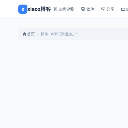
x
xiaoz博客
🗄️ 主机评测
💻 软件
💡 分享
⌨️
首页
标签: WISE商业账户