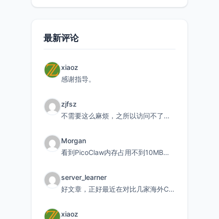
最新评论
xiaoz
感谢指导。
zjfsz
不需要这么麻烦，之所以访问不了，是由于非对称路由的问题，在爱快主路由添加一条静态路由192.168.
Morgan
看到PicoClaw内存占用不到10MB这个数据真的很惊喜，确实很适合我这种想用旧设备折腾AI的小白
server_learner
好文章，正好最近在对比几家海外CDN。文中提到CF免费版不支持自定义回源端口和HOST这个痛点太真实
xiaoz