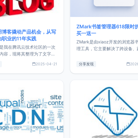
ZMark书签管理器618限时
用博客撬动产品机会，从写
买一送一
由职业的11年实践
ZMark是由xiaoz开发的浏览器
是我在腾讯云技术社区的一次
理工具，它主要解决了跨设备、
内容，现将其整理为了文字
台、跨浏览器的书签同步与访问
了写博客11年来的经历，以及
做到一处部署、随处访问。同时
2025-04-21
分享发现
202
过渡到做产品和走向自由职业
支持搭配浏览器扩展（插件）使
故事。文中还首次公开了我的
管理更高效。ZMark官网地址：
ImgURL的真实数据和产品现
https://www.zmark.app/主
介绍大家好，我是xiaoz，以
量级： 使用Bun + Hono.js
务器运维相关工作，现在已经
业3年，目前