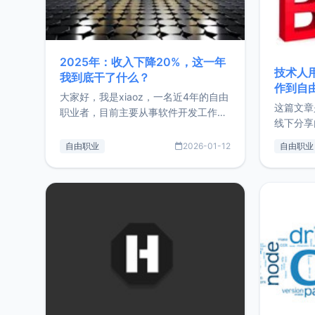
2025年：收入下降20%，这一年
技术人
我到底干了什么？
作到自
大家好，我是xiaoz，一名近4年的自由
这篇文章
职业者，目前主要从事软件开发工作。
线下分享
这篇文章将对我的2025年做一个简单
版，分享
的总结，内容主要包括：工作、学习、
自由职业
2026-01-12
自由职业
通过博客
以及投资。这一年虽然整体收入下降
的一个小
20%，但却过得很充实，2026年不求
首个产品
突破，但求保持。关于工作新增项目：
状。自我
2025年新增了一些非商业的开源项
前从事服
目，主要包括：Zu
转自由职