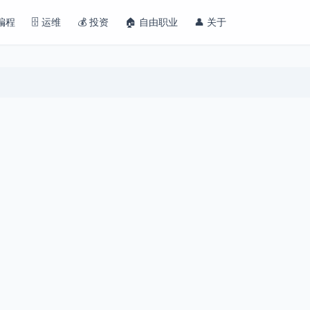
 编程
🗄️ 运维
💰 投资
🏠 自由职业
👤 关于