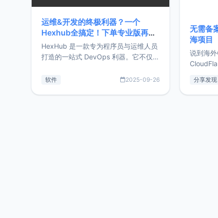
运维&开发的终极利器？一个
无需备案
Hexhub全搞定！下单专业版再赠
海项目
Zdir/OneNav授权
HexHub 是一款专为程序员与运维人员
说到海外
打造的一站式 DevOps 利器。它不仅支
CloudF
持连接 SSH 服务器，还集成了 Docker
套餐，且
与常见数据库管理功能。这意味着，在
软件
2025-09-26
分享发现
防护，已
开发过程中您无需在多个软件间频繁切
首选，那既
换，仅凭 HexHub 即可同时搞定运维与
了，为啥
数据库操作。Hexhub功能特点支持连
不得不提C
接SSH支持跨平台：m
非常不爽