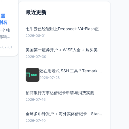
最近更新
只需
限别名
七牛云已经能用上Deepseek-V4-Flash正式版了，点此领取300万Token
的一个独
2026-08-01
邮箱等
永久版
5-07-01
面比较有
美国第一证券开户 + WISE入金 + 购买美股全流程分享
实惠的
2026-07-30
还在用老式 SSH 工具？Termark 新一代跨平台智能SSH客户端了解一下
持直接注
2026-07-28
招商银行万事达借记卡申请与消费实测
2026-07-16
全球多币种账户 + 海外实体借记卡，Starryblu开户教程与注意事项
2026-07-10