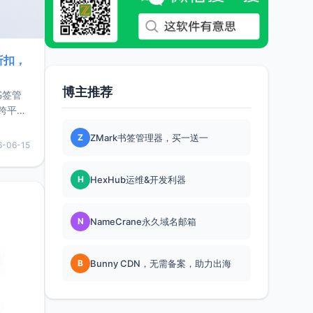
折扣，
博主推荐
书签管
跨平
难题，
Z
ZMark书签管理器，买一送一
，它还
6-06-15
用，让
H
HexHub运维&开发利器
要特点轻
N
NameCrane永久域名邮箱
B
Bunny CDN，无需备案，助力出海