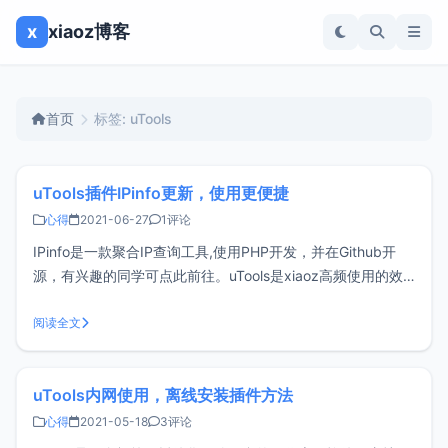
x
xiaoz博客
首页
标签: uTools
uTools插件IPinfo更新，使用更便捷
心得
2021-06-27
1评论
IPinfo是一款聚合IP查询工具,使用PHP开发，并在Github开
源，有兴趣的同学可点此前往。uTools是xiaoz高频使用的效
率工具，插件丰富，但是发现插件中心一个好用的IP查询工具
都没有,于是只能自己动手编写了，以下IPinfo插件均指的是
阅读全文
uTools IPinfo插件。之前发布的IPin
uTools内网使用，离线安装插件方法
心得
2021-05-18
3评论