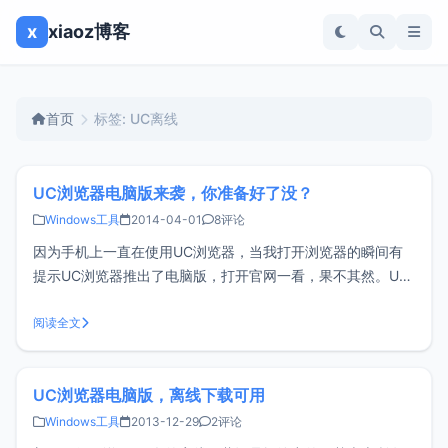
x
xiaoz博客
首页
标签: UC离线
UC浏览器电脑版来袭，你准备好了没？
Windows工具
2014-04-01
8评论
因为手机上一直在使用UC浏览器，当我打开浏览器的瞬间有
提示UC浏览器推出了电脑版，打开官网一看，果不其然。UC
浏览器简介：UC浏览器（原名UCWEB，已于2009年5月正式
更名为UC浏览器）是一款把“互联网装入口袋”的主流手机浏览
阅读全文
器 ，由优视科技（原名优视动景）公司研制开发。兼备
cmnet、cmwa
UC浏览器电脑版，离线下载可用
Windows工具
2013-12-29
2评论