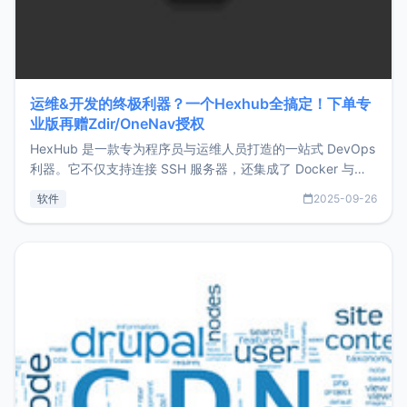
运维&开发的终极利器？一个Hexhub全搞定！下单专
业版再赠Zdir/OneNav授权
HexHub 是一款专为程序员与运维人员打造的一站式 DevOps
利器。它不仅支持连接 SSH 服务器，还集成了 Docker 与常
见数据库管理功能。这意味着，在开发过程中您无需在多个软
软件
2025-09-26
件间频繁切换，仅凭 HexHub 即可同时搞定运维与数据库操
作。Hexhub功能特点支持连接SSH支持跨平台：m