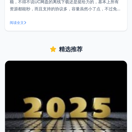
额，不得不说UC网盘的离线下载还是挺给力的，基本上所有
资源都能秒，而且支持的协议多，容量虽然小了点，不过免费
还是不错的。UC网盘想实现离线下载就必须使用UC浏览器进
入网盘才能新建任务，但是我们想秒一部电影总不能老是掏出
阅读全文
手机，然后再用PC端的下载工具吧，这样显然有些麻烦，不
过有了这个UC浏览器电脑版就
精选推荐