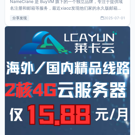
NameCrane 是 BuyVM 旗下的一个独立品牌，专注于提供域
名注册和邮箱等服务，最近xiaoz发现他们家的永久版邮箱服
务只要75美元，价格方面比较有优势。如果你正需要一个靠谱
分享发现
2025-07-01
又实惠的域名邮箱，不妨尝试一下 NameCrane。注册
NameCraneNameCrane不支持直接注册，必须要购买