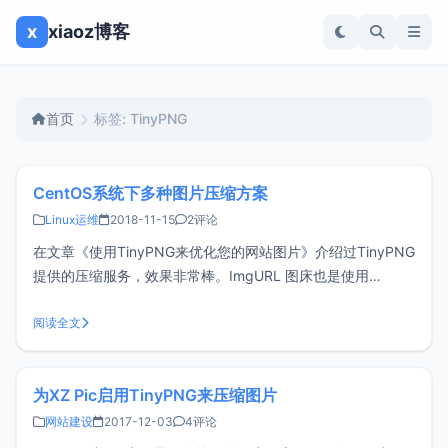
x
xiaoz博客
首页
标签: TinyPNG
CentOS系统下多种图片压缩方案
Linux运维
2018-11-15
2评论
在文章《使用TinyPNG来优化您的网站图片》介绍过TinyPNG
提供的压缩服务，效果非常棒。ImgURL 图床也是使用
TinyPNG来提供图片压缩，不过TinyPNG有免费次数限制。于
是xiaoz寻找了Linux系统下的其它图片压缩方案，希望后期能
阅读全文
够用到。OptiPNGOptiPNG是一种PNG优
为XZ Pic启用TinyPNG来压缩图片
网站建设
2017-12-03
4评论