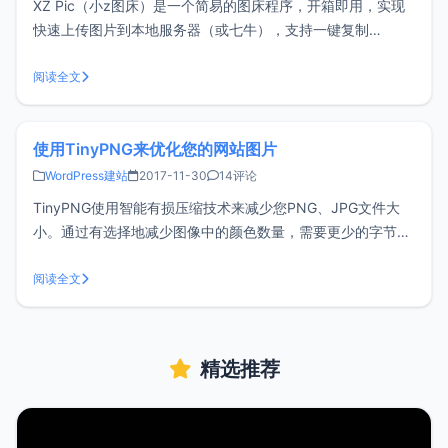
XZ Pic（小z图床）是一个简易的图床程序，开箱即用，实现
快速上传图片到本地服务器（或七牛），支持一键复制
HTML、Markdown链接，方便快捷。关于TinyPNG已经在文
章《使用TinyPNG来优化您的网站图片》介绍过，TinyPNG可
阅读全文
以有效的压缩图片，从而提高速度和节省流量。注册TinyPN
使用TinyPNG来优化您的网站图片
WordPress建站
2017-11-30
14评论
TinyPNG使用智能有损压缩技术来减少您PNG、JPG文件大
小。通过有选择地减少图像中的颜色数量，需要更少的字节来
存储数据。效果几乎看不见，但它在文件大小上有很大的差
别！通俗点说就是就是尽可能不影响浏览体验的情况下帮助您
阅读全文
压缩图片，降低页面大小，间接提高网站加载速度。TinyPNG
提供在线、插件、A
精选推荐