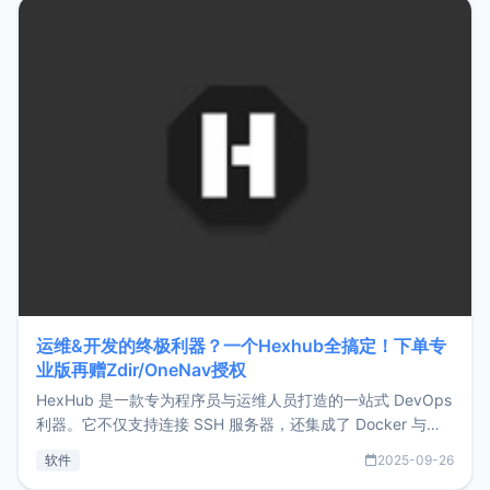
Hono.js
运维&开发的终极利器？一个Hexhub全搞定！下单专
业版再赠Zdir/OneNav授权
HexHub 是一款专为程序员与运维人员打造的一站式 DevOps
利器。它不仅支持连接 SSH 服务器，还集成了 Docker 与常
见数据库管理功能。这意味着，在开发过程中您无需在多个软
软件
2025-09-26
件间频繁切换，仅凭 HexHub 即可同时搞定运维与数据库操