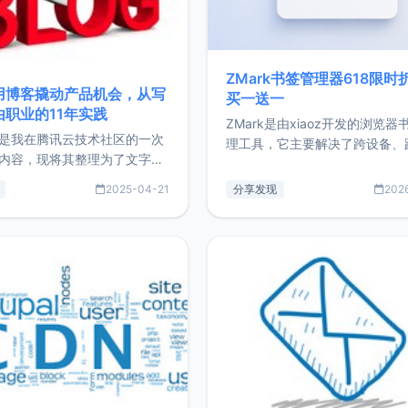
ZMark书签管理器618限时
用博客撬动产品机会，从写
买一送一
由职业的11年实践
ZMark是由xiaoz开发的浏览器
是我在腾讯云技术社区的一次
理工具，它主要解决了跨设备、
内容，现将其整理为了文字
台、跨浏览器的书签同步与访问
了写博客11年来的经历，以及
做到一处部署、随处访问。同时
2025-04-21
分享发现
202
过渡到做产品和走向自由职业
支持搭配浏览器扩展（插件）使
故事。文中还首次公开了我的
管理更高效。ZMark官网地址：
ImgURL的真实数据和产品现
https://www.zmark.app/主
介绍大家好，我是xiaoz，以
量级： 使用Bun + Hono.js
务器运维相关工作，现在已经
业3年，目前