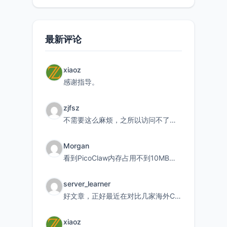
最新评论
xiaoz
感谢指导。
zjfsz
不需要这么麻烦，之所以访问不了，是由于非对称路由的问题，在爱快主路由添加一条静态路由192.168.
Morgan
看到PicoClaw内存占用不到10MB这个数据真的很惊喜，确实很适合我这种想用旧设备折腾AI的小白
server_learner
好文章，正好最近在对比几家海外CDN。文中提到CF免费版不支持自定义回源端口和HOST这个痛点太真实
xiaoz