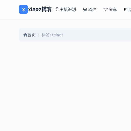
x
xiaoz博客
🗄️ 主机评测
💻 软件
💡 分享
⌨️
首页
标签: telnet