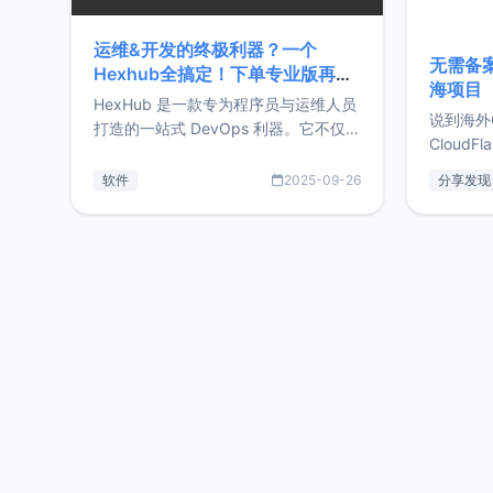
运维&开发的终极利器？一个
无需备案
Hexhub全搞定！下单专业版再赠
海项目
Zdir/OneNav授权
HexHub 是一款专为程序员与运维人员
说到海外
打造的一站式 DevOps 利器。它不仅支
CloudF
持连接 SSH 服务器，还集成了 Docker
套餐，且
与常见数据库管理功能。这意味着，在
软件
2025-09-26
分享发现
防护，已
开发过程中您无需在多个软件间频繁切
首选，那既
换，仅凭 HexHub 即可同时搞定运维与
了，为啥
数据库操作。Hexhub功能特点支持连
不得不提C
接SSH支持跨平台：m
非常不爽