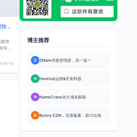
折扣，
博主推荐
书签管
跨平
难题，
Z
ZMark书签管理器，买一送一
，它还
6-06-15
用，让
H
HexHub运维&开发利器
要特点轻
N
NameCrane永久域名邮箱
B
Bunny CDN，无需备案，助力出海