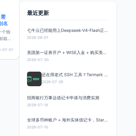
最近更新
只需
限别名
七牛云已经能用上Deepseek-V4-Flash正式版了，点此领取300万Token
的一个独
2026-08-01
邮箱等
永久版
5-07-01
面比较有
美国第一证券开户 + WISE入金 + 购买美股全流程分享
实惠的
2026-07-30
还在用老式 SSH 工具？Termark 新一代跨平台智能SSH客户端了解一下
持直接注
2026-07-28
招商银行万事达借记卡申请与消费实测
2026-07-16
全球多币种账户 + 海外实体借记卡，Starryblu开户教程与注意事项
2026-07-10