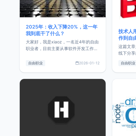
2025年：收入下降20%，这一年
技术人
我到底干了什么？
作到自
大家好，我是xiaoz，一名近4年的自由
这篇文章
职业者，目前主要从事软件开发工作。
线下分享
这篇文章将对我的2025年做一个简单
版，分享
的总结，内容主要包括：工作、学习、
自由职业
2026-01-12
自由职业
通过博客
以及投资。这一年虽然整体收入下降
的一个小
20%，但却过得很充实，2026年不求
首个产品
突破，但求保持。关于工作新增项目：
状。自我
2025年新增了一些非商业的开源项
前从事服
目，主要包括：Zu
转自由职