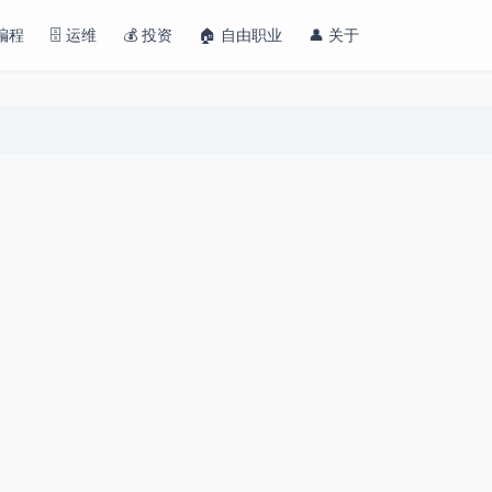
 编程
🗄️ 运维
💰 投资
🏠 自由职业
👤 关于