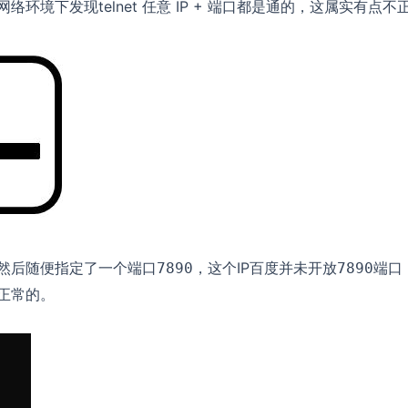
络环境下发现telnet 任意 IP + 端口都是通的，这属实有点不
然后随便指定了一个端口
，这个IP百度并未开放
端口
7890
7890
是正常的。