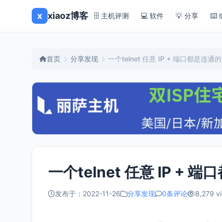
x
xiaoz博客
🗄️ 主机评测
💻 软件
💡 分享
⌨️
首页
分享发现
一个telnet 任意 IP + 端口都是连
一个telnet 任意 IP 
发布于：2022-11-26
分享发现
0条评论
8,279 v