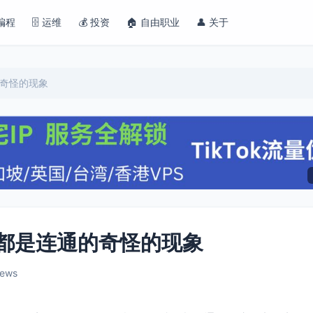
 编程
🗄️ 运维
💰 投资
🏠 自由职业
👤 关于
通的奇怪的现象
+ 端口都是连通的奇怪的现象
iews