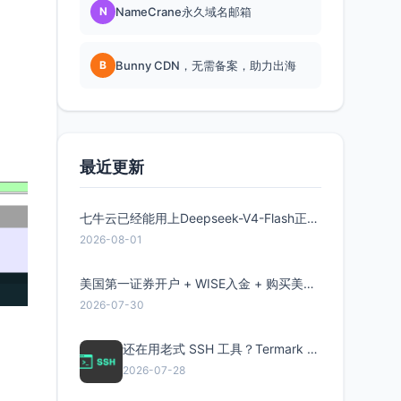
N
NameCrane永久域名邮箱
B
Bunny CDN，无需备案，助力出海
最近更新
七牛云已经能用上Deepseek-V4-Flash正式版了，点此领取300万Token
2026-08-01
美国第一证券开户 + WISE入金 + 购买美股全流程分享
2026-07-30
还在用老式 SSH 工具？Termark 新一代跨平台智能SSH客户端了解一下
2026-07-28