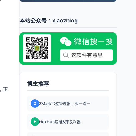
正
本站公众号：xiaozblog
博主推荐
，正
Z
ZMark书签管理器，买一送一
H
HexHub运维&开发利器