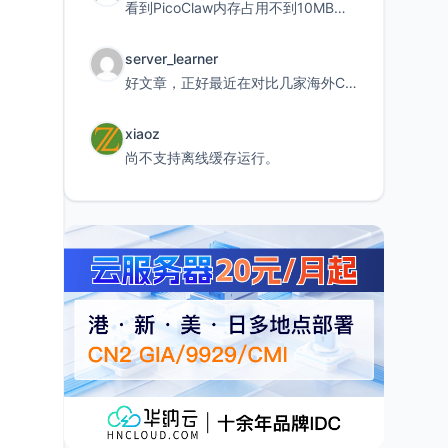
看到PicoClaw内存占用不到10MB这个数据真的很惊喜，确实很适合我这种想用旧设备折腾AI的小白
server_learner
好文章，正好最近在对比几家海外CDN。文中提到CF免费版不支持自定义回源端口和HOST这个痛点太真实
xiaoz
尚不支持离线缓存运行。