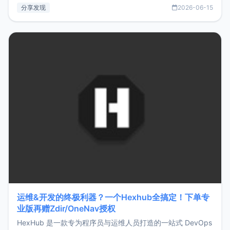
部署、随处访问。同时，它还支持搭配浏览器扩展（插件）使
分享发现
2026-06-15
用，让管理更高效。ZMark官网地址：
https://www.zmark.app/主要特点轻量级： 使用Bun +
Hono.js
运维&开发的终极利器？一个Hexhub全搞定！下单专
业版再赠Zdir/OneNav授权
HexHub 是一款专为程序员与运维人员打造的一站式 DevOps