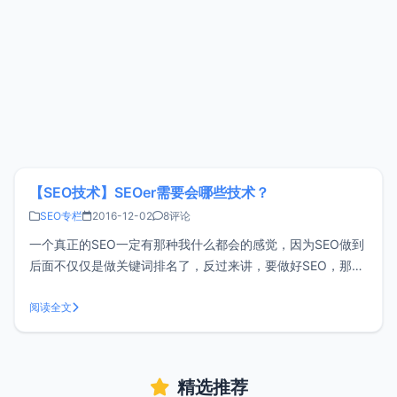
【SEO技术】SEOer需要会哪些技术？
SEO专栏
2016-12-02
8评论
一个真正的SEO一定有那种我什么都会的感觉，因为SEO做到
后面不仅仅是做关键词排名了，反过来讲，要做好SEO，那么
你在前期需要去系统的学习了解相关的技术，下面就给大家分
析下一个合格的SEOer需要会哪些技术。Html基础要知道为了
阅读全文
让网站更被搜索引擎喜欢，seoer经常会对网站的一些源文件
进行修改，而
精选推荐