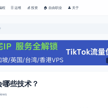
 编程
🗄️ 运维
💰 投资
🏠 自由职业
👤 关于
？
要会哪些技术？
iews