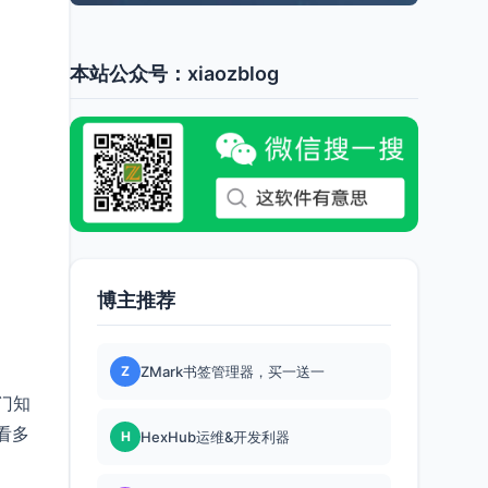
本站公众号：xiaozblog
博主推荐
Z
ZMark书签管理器，买一送一
门知
看多
H
HexHub运维&开发利器