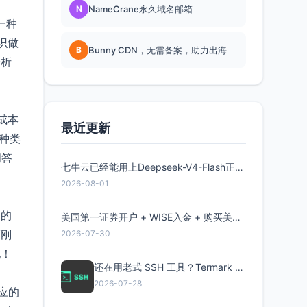
N
NameCrane永久域名邮箱
一种
识做
B
Bunny CDN，无需备案，助力出海
分析
成本
最近更新
种类
问答
七牛云已经能用上Deepseek-V4-Flash正式版了，点此领取300万Token
2026-08-01
器的
美国第一证券开户 + WISE入金 + 购买美股全流程分享
而刚
2026-07-30
吧！
还在用老式 SSH 工具？Termark 新一代跨平台智能SSH客户端了解一下
2026-07-28
应的