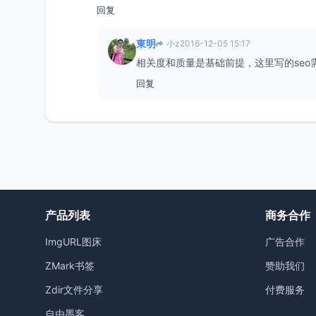
回复
東明
小z
2016-12-05 15:17
相关度和质量是基础前提，这里写的seo
回复
产品列表
商务合作
ImgURL图床
广告合作
ZMark书签
赞助我们
Zdir文件分享
付费服务
自由墨客