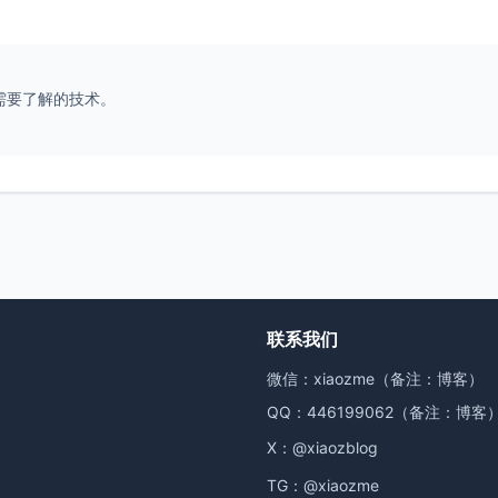
需要了解的技术。
联系我们
微信：xiaozme（备注：博客）
QQ：446199062（备注：博客
X：
@xiaozblog
TG：
@xiaozme