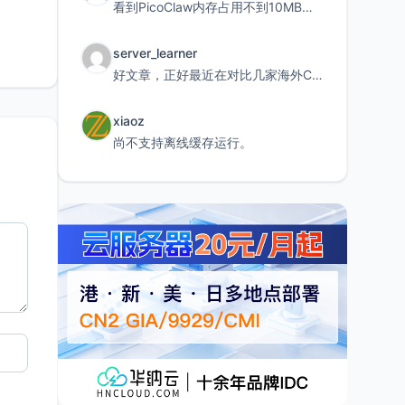
看到PicoClaw内存占用不到10MB这个数据真的很惊喜，确实很适合我这种想用旧设备折腾AI的小白
server_learner
好文章，正好最近在对比几家海外CDN。文中提到CF免费版不支持自定义回源端口和HOST这个痛点太真实
xiaoz
尚不支持离线缓存运行。