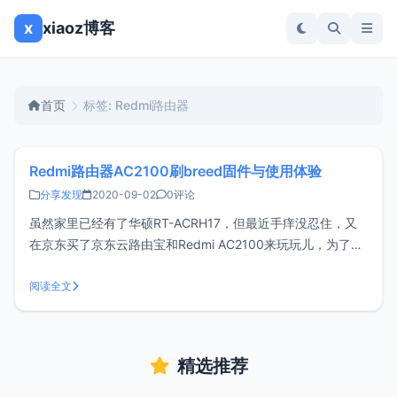
x
xiaoz博客
首页
标签: Redmi路由器
Redmi路由器AC2100刷breed固件与使用体验
分享发现
2020-09-02
0评论
虽然家里已经有了华硕RT-ACRH17，但最近手痒没忍住，又
在京东买了京东云路由宝和Redmi AC2100来玩玩儿，为了方
便日后刷机折腾，第一件事就是先给RM AC2100刷breed固
件。什么是breedbreed固件网友称为不死鸟固件，刷了
阅读全文
breed之后想刷什么固件就刷什么固件，不仅刷机方便，
精选推荐