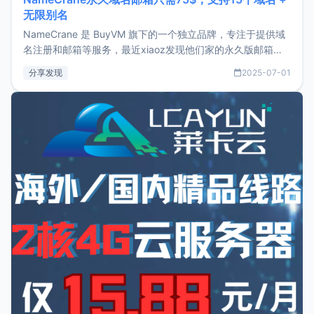
无限别名
NameCrane 是 BuyVM 旗下的一个独立品牌，专注于提供域
名注册和邮箱等服务，最近xiaoz发现他们家的永久版邮箱服
务只要75美元，价格方面比较有优势。如果你正需要一个靠谱
分享发现
2025-07-01
又实惠的域名邮箱，不妨尝试一下 NameCrane。注册
NameCraneNameCrane不支持直接注册，必须要购买