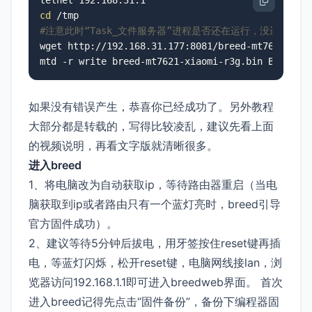
cd
#注意此时“Task_文件服务器”进程是否还在运行，没运行的再执行一下
wget http://192.168.31.177:8081/breed-mt7621-xia
mtd -r write breed-mt7621-xiaomi-r3g.bin Bootloa
如果没有错误产生，恭喜你已经成功了。另外教程
大部分都是转载的，写得比较凌乱，建议先看上面
的视频说明，再看文字版就清晰很多。
进入breed
1、将电脑改为自动获取ip，等待路由器重启（当电
脑获取到ip或者路由只有一个蓝灯亮时，breed引导
官方固件成功）。
2、建议等待5分钟后拔电，用牙签按住reset键再插
电，等蓝灯闪烁，松开reset键，电脑网线接lan，浏
览器访问192.168.1.1即可进入breedweb界面。 首次
进入breed记得先点击“固件备份”，备份下编程器固