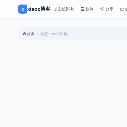
x
xiaoz博客
🗄️ 主机评测
💻 软件
💡 分享
⌨️
首页
标签: redis错误