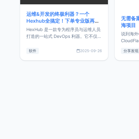
运维&开发的终极利器？一个
无需备案
Hexhub全搞定！下单专业版再赠
海项目
Zdir/OneNav授权
HexHub 是一款专为程序员与运维人员
说到海外
打造的一站式 DevOps 利器。它不仅支
CloudF
持连接 SSH 服务器，还集成了 Docker
套餐，且
与常见数据库管理功能。这意味着，在
软件
2025-09-26
分享发现
防护，已
开发过程中您无需在多个软件间频繁切
首选，那既
换，仅凭 HexHub 即可同时搞定运维与
了，为啥
数据库操作。Hexhub功能特点支持连
不得不提C
接SSH支持跨平台：m
非常不爽