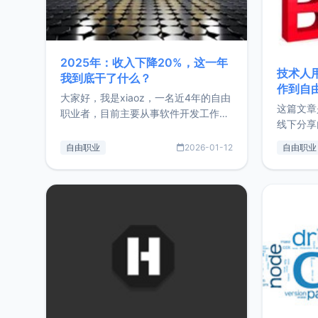
2025年：收入下降20%，这一年
技术人
我到底干了什么？
作到自
大家好，我是xiaoz，一名近4年的自由
这篇文章
职业者，目前主要从事软件开发工作。
线下分享
这篇文章将对我的2025年做一个简单
版，分享
的总结，内容主要包括：工作、学习、
自由职业
2026-01-12
自由职业
通过博客
以及投资。这一年虽然整体收入下降
的一个小
20%，但却过得很充实，2026年不求
首个产品
突破，但求保持。关于工作新增项目：
状。自我
2025年新增了一些非商业的开源项
前从事服
目，主要包括：Zu
转自由职