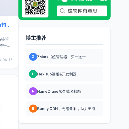
折扣，
博主推荐
书签管
跨平
难题，
Z
ZMark书签管理器，买一送一
，它还
6-06-15
用，让
H
HexHub运维&开发利器
要特点轻
N
NameCrane永久域名邮箱
B
Bunny CDN，无需备案，助力出海