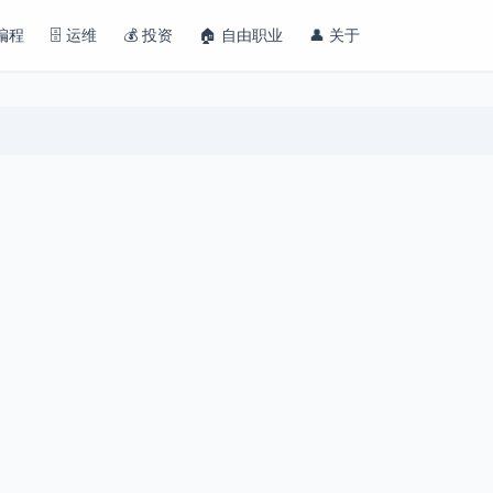
 编程
🗄️ 运维
💰 投资
🏠 自由职业
👤 关于