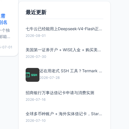
最近更新
只需
限别名
七牛云已经能用上Deepseek-V4-Flash正式版了，点此领取300万Token
的一个独
2026-08-01
邮箱等
永久版
5-07-01
面比较有
美国第一证券开户 + WISE入金 + 购买美股全流程分享
实惠的
2026-07-30
还在用老式 SSH 工具？Termark 新一代跨平台智能SSH客户端了解一下
持直接注
2026-07-28
招商银行万事达借记卡申请与消费实测
2026-07-16
全球多币种账户 + 海外实体借记卡，Starryblu开户教程与注意事项
2026-07-10