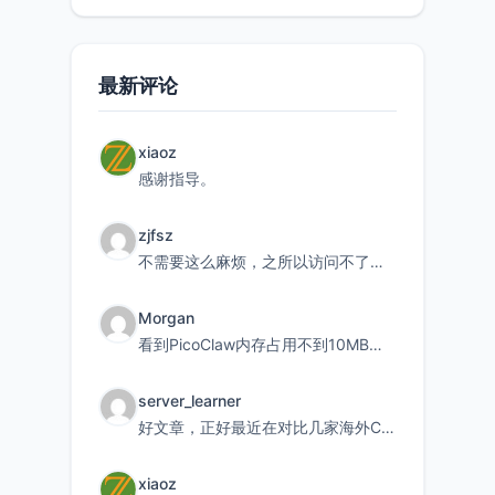
最新评论
xiaoz
感谢指导。
zjfsz
不需要这么麻烦，之所以访问不了，是由于非对称路由的问题，在爱快主路由添加一条静态路由192.168.
Morgan
看到PicoClaw内存占用不到10MB这个数据真的很惊喜，确实很适合我这种想用旧设备折腾AI的小白
server_learner
好文章，正好最近在对比几家海外CDN。文中提到CF免费版不支持自定义回源端口和HOST这个痛点太真实
xiaoz