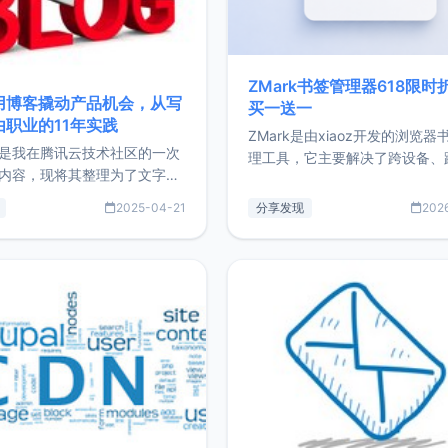
ZMark书签管理器618限时
用博客撬动产品机会，从写
买一送一
由职业的11年实践
ZMark是由xiaoz开发的浏览器
是我在腾讯云技术社区的一次
理工具，它主要解决了跨设备、
内容，现将其整理为了文字
台、跨浏览器的书签同步与访问
了写博客11年来的经历，以及
做到一处部署、随处访问。同时
2025-04-21
分享发现
202
过渡到做产品和走向自由职业
支持搭配浏览器扩展（插件）使
故事。文中还首次公开了我的
管理更高效。ZMark官网地址：
ImgURL的真实数据和产品现
https://www.zmark.app/主
介绍大家好，我是xiaoz，以
量级： 使用Bun + Hono.js
务器运维相关工作，现在已经
业3年，目前