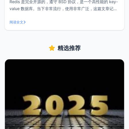
Redis 是完全开源的，遵守 BSD 协议，是一个高性能的 key-
value 数据库。当下非常流行，使用非常广泛，这篇文章记录
下CentOS 7手动安装Redis服务的方法。安装Redis先执行下
面的命令，安装一大堆依赖：#安装依赖 yum -y install cpp
阅读全文
binutils gli
精选推荐