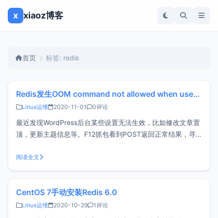
x
xiaoz博客
首页
标签: redis
Redis发生OOM command not allowed when used memory错误
Linux运维
2020-11-01
0评论
最近发现WordPress后台某些设置无法生效，比如修改文章置
顶，更新主题信息等。F12抓包看到POST返回正常结果，寻
思是否是某个插件导致更新信息失败了？问题背景环境：
Oneinstack安装的Redis服务程序：WordPressWordPress插
阅读全文
件：Redis Object Cache问题现
CentOS 7手动安装Redis 6.0
Linux运维
2020-10-29
1评论