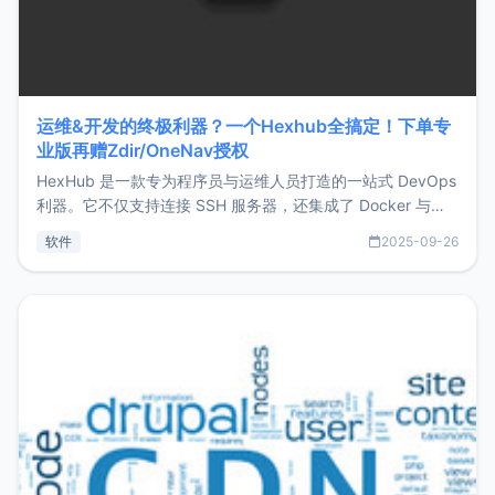
运维&开发的终极利器？一个Hexhub全搞定！下单专
业版再赠Zdir/OneNav授权
HexHub 是一款专为程序员与运维人员打造的一站式 DevOps
利器。它不仅支持连接 SSH 服务器，还集成了 Docker 与常
见数据库管理功能。这意味着，在开发过程中您无需在多个软
软件
2025-09-26
件间频繁切换，仅凭 HexHub 即可同时搞定运维与数据库操
作。Hexhub功能特点支持连接SSH支持跨平台：m