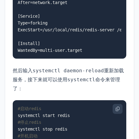
After=network.target

[Service]

Type=forking

ExecStart=/usr/local/redis/redis-server /etc/redi
[Install]

WantedBy=multi-user.target
然后输入
重新加载
systemctl daemon-reload
服务，接下来就可以使用
命令来管理
systemctl
了：
#启动redis
#停止redis
#开机启动