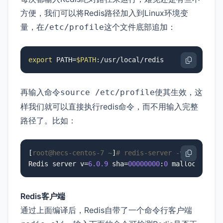
方便，我们可以将Redis路径加入到Linux环境变
量，在
这个文件底部追加：
/etc/profile
export
 PATH=
$PATH
:/usr/local/redis
再输入命令
使其生效，这
source /etc/profile
样我们就可以直接执行redis命令，而不用输入完整
路径了。比如：
[
root@hecs-centos-7 ~
]
# redis-server -v
Redis server v=
6.0
.9
 sha=
00000000
:
0
 malloc=jemal
Redis客户端
通过上面编译后，Redis自带了一个命令行客户端