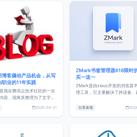
ZMark书签管理器618限时
用博客撬动产品机会，从写
买一送一
由职业的11年实践
ZMark是由xiaoz开发的浏览器
是我在腾讯云技术社区的一次
理工具，它主要解决了跨设备、
内容，现将其整理为了文字
台、跨浏览器的书签同步与访问
了写博客11年来的经历，以及
做到一处部署、随处访问。同时
2025-04-21
分享发现
202
过渡到做产品和走向自由职业
支持搭配浏览器扩展（插件）使
故事。文中还首次公开了我的
管理更高效。ZMark官网地址：
ImgURL的真实数据和产品现
https://www.zmark.app/主
介绍大家好，我是xiaoz，以
量级： 使用Bun + Hono.js