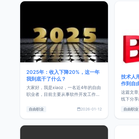
2025年：收入下降20%，这一年
技术人
我到底干了什么？
作到自
大家好，我是xiaoz，一名近4年的自由
这篇文章
职业者，目前主要从事软件开发工作。
线下分享
这篇文章将对我的2025年做一个简单
版，分享
的总结，内容主要包括：工作、学习、
自由职业
2026-01-12
自由职业
通过博客
以及投资。这一年虽然整体收入下降
的一个小
20%，但却过得很充实，2026年不求
首个产品
突破，但求保持。关于工作新增项目：
状。自我
2025年新增了一些非商业的开源项