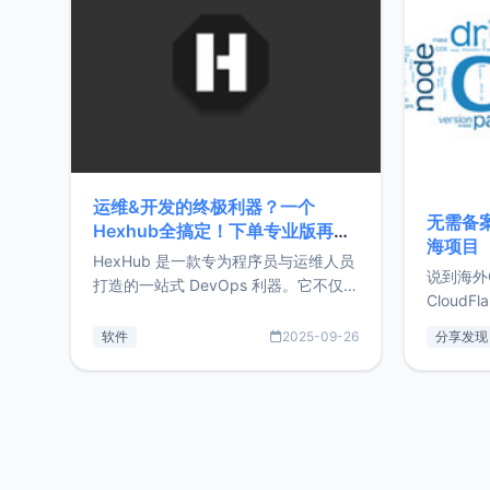
前从事服
目，主要包括：Zu
转自由职
运维&开发的终极利器？一个
无需备案
Hexhub全搞定！下单专业版再赠
海项目
Zdir/OneNav授权
HexHub 是一款专为程序员与运维人员
说到海外
打造的一站式 DevOps 利器。它不仅支
CloudF
持连接 SSH 服务器，还集成了 Docker
套餐，且
与常见数据库管理功能。这意味着，在
软件
2025-09-26
分享发现
防护，已
开发过程中您无需在多个软件间频繁切
首选，那既
换，仅凭 HexHub 即可同时搞定运维与
了，为啥
数据库操作。Hexhub功能特点支持连
不得不提C
接SSH支持跨平台：m
非常不爽