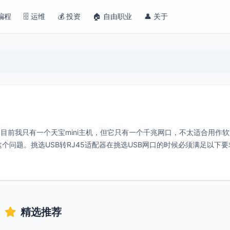
 编程
🗄️ 运维
💰 投资
🏠 自由职业
👤 关于
目前我只有一个天宝mini主机，但它只有一个千兆网口，不太适合用作
这个问题。挑选USB转RJ45适配器在挑选USB网口的时候必须满足以下
精选推荐