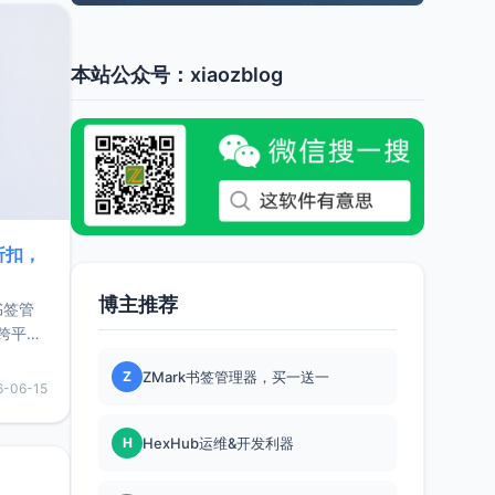
本站公众号：xiaozblog
折扣，
博主推荐
书签管
跨平
难题，
Z
ZMark书签管理器，买一送一
，它还
6-06-15
用，让
H
HexHub运维&开发利器
要特点轻