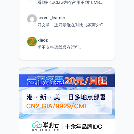
看到PicoClaw内存占用不到10MB这个数据真的很惊喜，确实很适合我这种想用旧设备折腾AI的小白
server_learner
好文章，正好最近在对比几家海外CDN。文中提到CF免费版不支持自定义回源端口和HOST这个痛点太真实
xiaoz
尚不支持离线缓存运行。