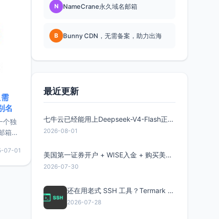
N
NameCrane永久域名邮箱
B
Bunny CDN，无需备案，助力出海
最近更新
只需
限别名
七牛云已经能用上Deepseek-V4-Flash正式版了，点此领取300万Token
的一个独
2026-08-01
邮箱等
永久版
5-07-01
面比较有
美国第一证券开户 + WISE入金 + 购买美股全流程分享
实惠的
2026-07-30
还在用老式 SSH 工具？Termark 新一代跨平台智能SSH客户端了解一下
持直接注
2026-07-28