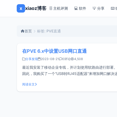
x
xiaoz博客
🗄️ 主机评测
💻 软件
💡 分享
⌨️
首页
标签: PVE直通
在PVE 6.x中设置USB网口直通
分享发现
2023-08-21
0评论
4,508
最近我安装了移动企业专线，并计划使用软路由进行部署。
因此，我购买了一个“USB转RJ45适配器”来增加网口解决
持千兆网络或以上支持Linux（免驱的
阅读全文