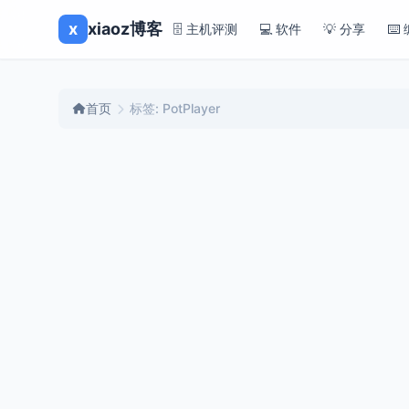
x
xiaoz博客
🗄️ 主机评测
💻 软件
💡 分享
⌨️
首页
标签: PotPlayer