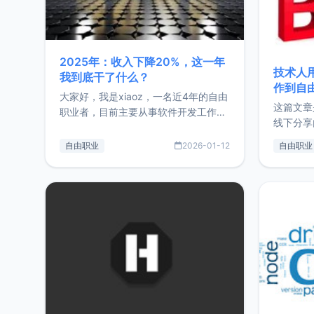
2025年：收入下降20%，这一年
技术人
我到底干了什么？
作到自
大家好，我是xiaoz，一名近4年的自由
这篇文章
职业者，目前主要从事软件开发工作。
线下分享
这篇文章将对我的2025年做一个简单
版，分享
的总结，内容主要包括：工作、学习、
自由职业
2026-01-12
自由职业
通过博客
以及投资。这一年虽然整体收入下降
的一个小
20%，但却过得很充实，2026年不求
首个产品
突破，但求保持。关于工作新增项目：
状。自我
2025年新增了一些非商业的开源项
前从事服
目，主要包括：Zu
转自由职