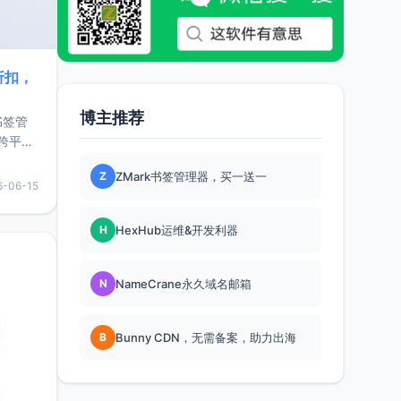
折扣，
博主推荐
书签管
跨平
难题，
Z
ZMark书签管理器，买一送一
，它还
6-06-15
用，让
H
HexHub运维&开发利器
要特点轻
N
NameCrane永久域名邮箱
B
Bunny CDN，无需备案，助力出海