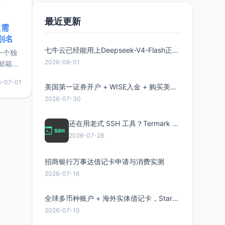
最近更新
只需
限别名
七牛云已经能用上Deepseek-V4-Flash正式版了，点此领取300万Token
的一个独
2026-08-01
邮箱等
永久版
5-07-01
面比较有
美国第一证券开户 + WISE入金 + 购买美股全流程分享
实惠的
2026-07-30
还在用老式 SSH 工具？Termark 新一代跨平台智能SSH客户端了解一下
持直接注
2026-07-28
招商银行万事达借记卡申请与消费实测
2026-07-16
全球多币种账户 + 海外实体借记卡，Starryblu开户教程与注意事项
2026-07-10