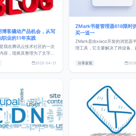
ZMark书签管理器618限时
用博客撬动产品机会，从写
买一送一
由职业的11年实践
ZMark是由xiaoz开发的浏览器
是我在腾讯云技术社区的一次
理工具，它主要解决了跨设备、
内容，现将其整理为了文字
台、跨浏览器的书签同步与访问
了写博客11年来的经历，以及
做到一处部署、随处访问。同时
2025-04-21
分享发现
202
过渡到做产品和走向自由职业
支持搭配浏览器扩展（插件）使
故事。文中还首次公开了我的
管理更高效。ZMark官网地址：
ImgURL的真实数据和产品现
https://www.zmark.app/主
介绍大家好，我是xiaoz，以
量级： 使用Bun + Hono.js
务器运维相关工作，现在已经
业3年，目前