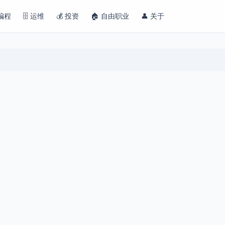
 编程
🗄️ 运维
💰 投资
🏠 自由职业
👤 关于