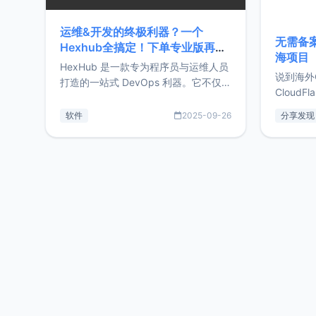
运维&开发的终极利器？一个
无需备案
Hexhub全搞定！下单专业版再赠
海项目
Zdir/OneNav授权
HexHub 是一款专为程序员与运维人员
说到海外
打造的一站式 DevOps 利器。它不仅支
CloudF
持连接 SSH 服务器，还集成了 Docker
套餐，且
与常见数据库管理功能。这意味着，在
软件
2025-09-26
分享发现
防护，已
开发过程中您无需在多个软件间频繁切
首选，那既
换，仅凭 HexHub 即可同时搞定运维与
了，为啥
数据库操作。Hexhub功能特点支持连
不得不提C
接SSH支持跨平台：m
非常不爽