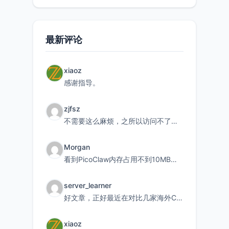
最新评论
xiaoz
感谢指导。
zjfsz
不需要这么麻烦，之所以访问不了，是由于非对称路由的问题，在爱快主路由添加一条静态路由192.168.
Morgan
看到PicoClaw内存占用不到10MB这个数据真的很惊喜，确实很适合我这种想用旧设备折腾AI的小白
server_learner
好文章，正好最近在对比几家海外CDN。文中提到CF免费版不支持自定义回源端口和HOST这个痛点太真实
xiaoz