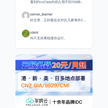
看到PicoClaw内存占用不到10MB这个数据真的很惊喜，确实很适合我这种想用旧设备折腾AI的小白
server_learner
好文章，正好最近在对比几家海外CDN。文中提到CF免费版不支持自定义回源端口和HOST这个痛点太真实
xiaoz
尚不支持离线缓存运行。