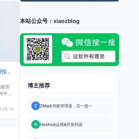
本站公众号：xiaozblog
折扣，
博主推荐
书签管
跨平
难题，
Z
ZMark书签管理器，买一送一
，它还
6-06-15
用，让
H
HexHub运维&开发利器
要特点轻