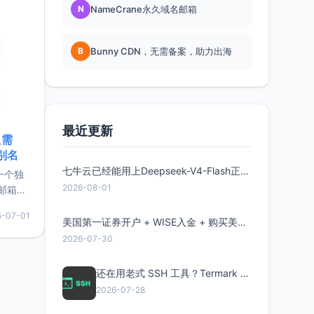
N
NameCrane永久域名邮箱
B
Bunny CDN，无需备案，助力出海
最近更新
只需
限别名
七牛云已经能用上Deepseek-V4-Flash正式版了，点此领取300万Token
的一个独
2026-08-01
邮箱等
永久版
5-07-01
面比较有
美国第一证券开户 + WISE入金 + 购买美股全流程分享
实惠的
2026-07-30
还在用老式 SSH 工具？Termark 新一代跨平台智能SSH客户端了解一下
持直接注
2026-07-28