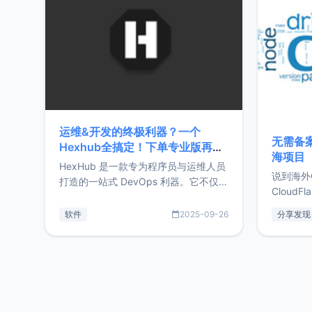
前从事服
目，主要包括：Zu
转自由职
运维&开发的终极利器？一个
无需备案
Hexhub全搞定！下单专业版再赠
海项目
Zdir/OneNav授权
HexHub 是一款专为程序员与运维人员
说到海外
打造的一站式 DevOps 利器。它不仅支
CloudF
持连接 SSH 服务器，还集成了 Docker
套餐，且
与常见数据库管理功能。这意味着，在
软件
2025-09-26
分享发现
防护，已
开发过程中您无需在多个软件间频繁切
首选，那既
换，仅凭 HexHub 即可同时搞定运维与
了，为啥
数据库操作。Hexhub功能特点支持连
不得不提C
接SSH支持跨平台：m
非常不爽