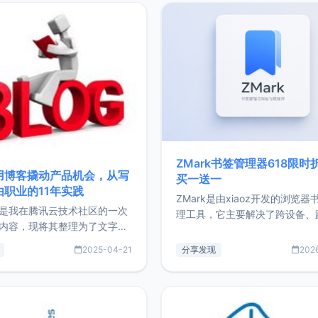
ZMark书签管理器618限时
用博客撬动产品机会，从写
买一送一
由职业的11年实践
ZMark是由xiaoz开发的浏览器
是我在腾讯云技术社区的一次
理工具，它主要解决了跨设备、
内容，现将其整理为了文字
台、跨浏览器的书签同步与访问
了写博客11年来的经历，以及
做到一处部署、随处访问。同时
2025-04-21
分享发现
202
过渡到做产品和走向自由职业
支持搭配浏览器扩展（插件）使
故事。文中还首次公开了我的
管理更高效。ZMark官网地址：
ImgURL的真实数据和产品现
https://www.zmark.app/主
介绍大家好，我是xiaoz，以
量级： 使用Bun + Hono.js