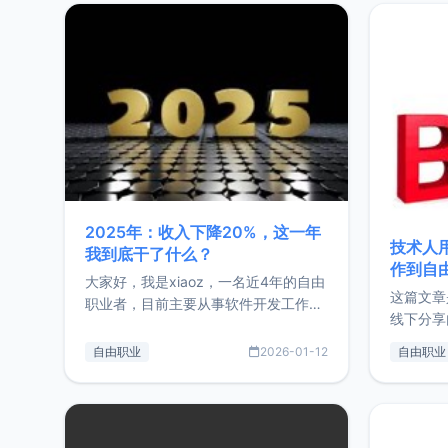
2025年：收入下降20%，这一年
技术人
我到底干了什么？
作到自
大家好，我是xiaoz，一名近4年的自由
这篇文章
职业者，目前主要从事软件开发工作。
线下分享
这篇文章将对我的2025年做一个简单
版，分享
的总结，内容主要包括：工作、学习、
自由职业
2026-01-12
自由职业
通过博客
以及投资。这一年虽然整体收入下降
的一个小
20%，但却过得很充实，2026年不求
首个产品
突破，但求保持。关于工作新增项目：
状。自我
2025年新增了一些非商业的开源项