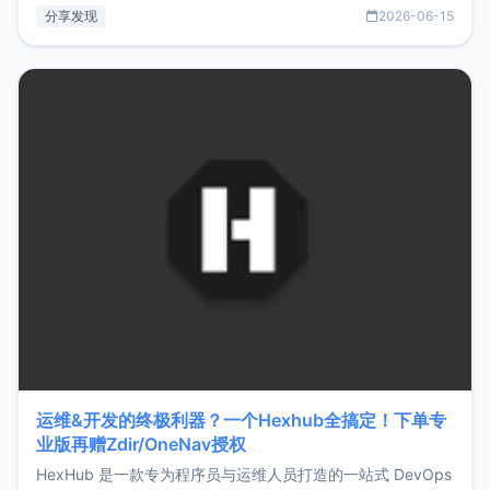
部署、随处访问。同时，它还支持搭配浏览器扩展（插件）使
分享发现
2026-06-15
用，让管理更高效。ZMark官网地址：
https://www.zmark.app/主要特点轻量级： 使用Bun +
Hono.js
运维&开发的终极利器？一个Hexhub全搞定！下单专
业版再赠Zdir/OneNav授权
HexHub 是一款专为程序员与运维人员打造的一站式 DevOps