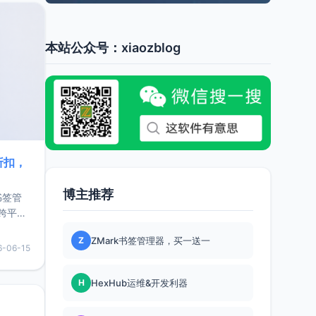
本站公众号：xiaozblog
折扣，
博主推荐
书签管
跨平
难题，
Z
ZMark书签管理器，买一送一
，它还
6-06-15
用，让
H
HexHub运维&开发利器
要特点轻