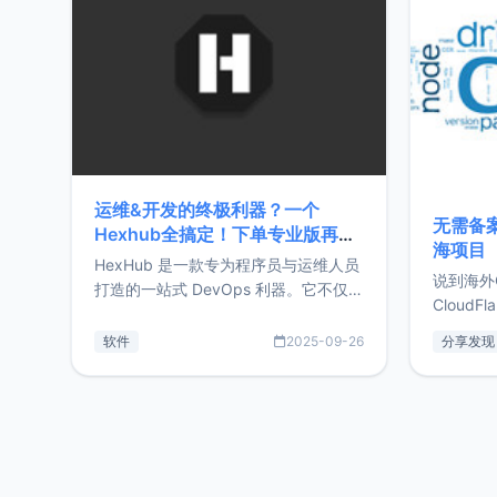
前从事服
目，主要包括：Zu
转自由职
运维&开发的终极利器？一个
无需备案
Hexhub全搞定！下单专业版再赠
海项目
Zdir/OneNav授权
HexHub 是一款专为程序员与运维人员
说到海外
打造的一站式 DevOps 利器。它不仅支
CloudF
持连接 SSH 服务器，还集成了 Docker
套餐，且
与常见数据库管理功能。这意味着，在
软件
2025-09-26
分享发现
防护，已
开发过程中您无需在多个软件间频繁切
首选，那既
换，仅凭 HexHub 即可同时搞定运维与
了，为啥
数据库操作。Hexhub功能特点支持连
不得不提C
接SSH支持跨平台：m
非常不爽