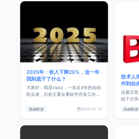
2025年：收入下降20%，这一年
技术人
我到底干了什么？
作到自
大家好，我是xiaoz，一名近4年的自由
这篇文章
职业者，目前主要从事软件开发工作。
线下分享
这篇文章将对我的2025年做一个简单
版，分享
的总结，内容主要包括：工作、学习、
自由职业
2026-01-12
自由职业
通过博客
以及投资。这一年虽然整体收入下降
的一个小
20%，但却过得很充实，2026年不求
首个产品
突破，但求保持。关于工作新增项目：
状。自我
2025年新增了一些非商业的开源项