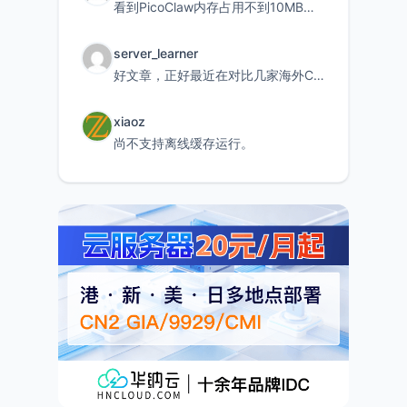
看到PicoClaw内存占用不到10MB这个数据真的很惊喜，确实很适合我这种想用旧设备折腾AI的小白
server_learner
好文章，正好最近在对比几家海外CDN。文中提到CF免费版不支持自定义回源端口和HOST这个痛点太真实
xiaoz
尚不支持离线缓存运行。