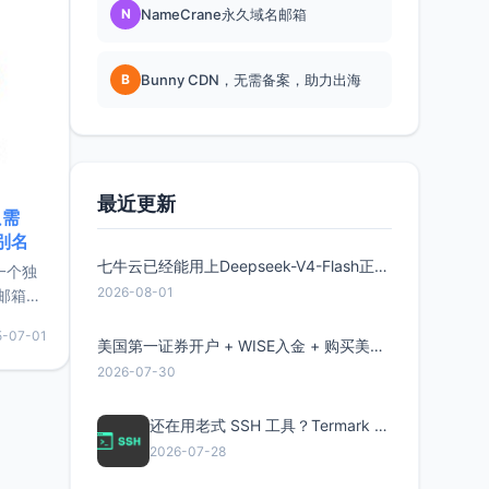
N
NameCrane永久域名邮箱
B
Bunny CDN，无需备案，助力出海
最近更新
只需
限别名
七牛云已经能用上Deepseek-V4-Flash正式版了，点此领取300万Token
的一个独
2026-08-01
邮箱等
永久版
5-07-01
面比较有
美国第一证券开户 + WISE入金 + 购买美股全流程分享
实惠的
2026-07-30
还在用老式 SSH 工具？Termark 新一代跨平台智能SSH客户端了解一下
持直接注
2026-07-28