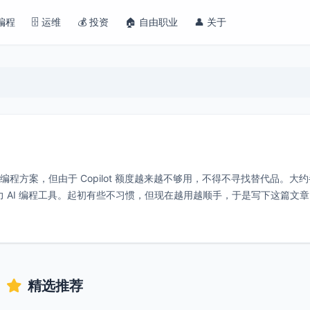
 编程
🗄️ 运维
💰 投资
🏠 自由职业
👤 关于
ot 作为 AI 编程方案，但由于 Copilot 额度越来越不够用，不得不寻找替代品。大
主力 AI 编程工具。起初有些不习惯，但现在越用越顺手，于是写下这篇文
精选推荐