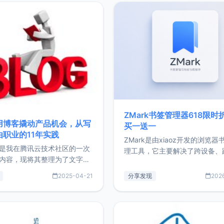
ZMark书签管理器618限时
用博客撬动产品机会，从写
买一送一
由职业的11年实践
ZMark是由xiaoz开发的浏览器
是我在腾讯云技术社区的一次
理工具，它主要解决了跨设备、
内容，现将其整理为了文字
台、跨浏览器的书签同步与访问
了写博客11年来的经历，以及
做到一处部署、随处访问。同时
2025-04-21
分享发现
202
过渡到做产品和走向自由职业
支持搭配浏览器扩展（插件）使
故事。文中还首次公开了我的
管理更高效。ZMark官网地址：
ImgURL的真实数据和产品现
https://www.zmark.app/主
介绍大家好，我是xiaoz，以
量级： 使用Bun + Hono.js