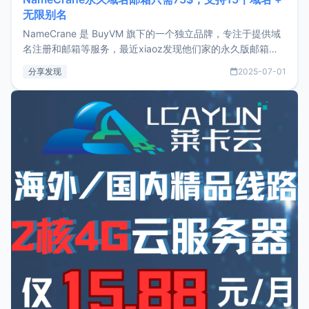
无限别名
NameCrane 是 BuyVM 旗下的一个独立品牌，专注于提供域
名注册和邮箱等服务，最近xiaoz发现他们家的永久版邮箱服
务只要75美元，价格方面比较有优势。如果你正需要一个靠谱
分享发现
2025-07-01
又实惠的域名邮箱，不妨尝试一下 NameCrane。注册
NameCraneNameCrane不支持直接注册，必须要购买