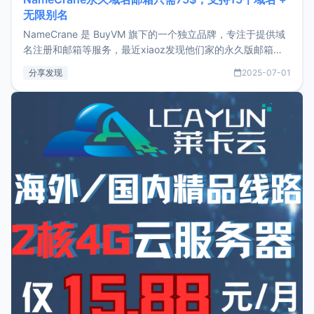
无限别名
NameCrane 是 BuyVM 旗下的一个独立品牌，专注于提供域
名注册和邮箱等服务，最近xiaoz发现他们家的永久版邮箱服
务只要75美元，价格方面比较有优势。如果你正需要一个靠谱
分享发现
2025-07-01
又实惠的域名邮箱，不妨尝试一下 NameCrane。注册
NameCraneNameCrane不支持直接注册，必须要购买