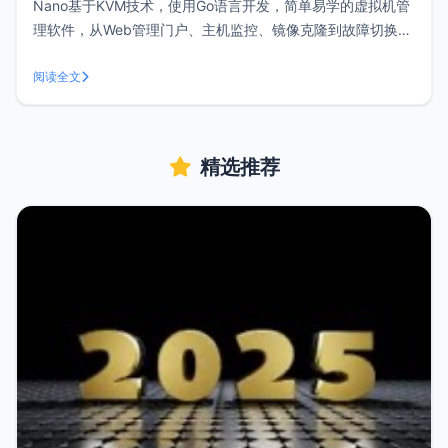
Nano基于KVM技术，使用Go语言开发，简单易学的虚拟机管
理软件，从Web管理门户、主机监控、镜像克隆到故障切换，
功能完备，开箱即用。类似noKvm、Proxmox VE这类虚拟化
管理平台，Nano无需第三方软件或者依赖库即可执行，安装
阅读全文
非常简单。服务器要求支持虚拟化的X86服务器或者打开嵌套
虚拟化
精选推荐