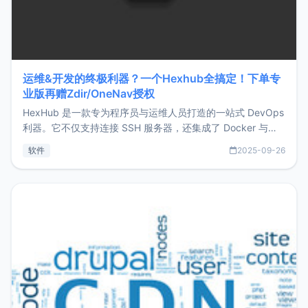
运维&开发的终极利器？一个Hexhub全搞定！下单专
业版再赠Zdir/OneNav授权
HexHub 是一款专为程序员与运维人员打造的一站式 DevOps
利器。它不仅支持连接 SSH 服务器，还集成了 Docker 与常
见数据库管理功能。这意味着，在开发过程中您无需在多个软
软件
2025-09-26
件间频繁切换，仅凭 HexHub 即可同时搞定运维与数据库操
作。Hexhub功能特点支持连接SSH支持跨平台：m