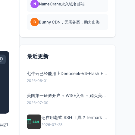
N
NameCrane永久域名邮箱
B
Bunny CDN，无需备案，助力出海
最近更新
七牛云已经能用上Deepseek-V4-Flash正式版了，点此领取300万Token
2026-08-01
美国第一证券开户 + WISE入金 + 购买美股全流程分享
2026-07-30
还在用老式 SSH 工具？Termark 新一代跨平台智能SSH客户端了解一下
钟即
2026-07-28