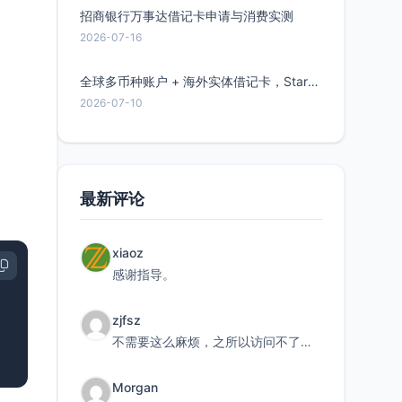
招商银行万事达借记卡申请与消费实测
2026-07-16
全球多币种账户 + 海外实体借记卡，Starryblu开户教程与注意事项
2026-07-10
最新评论
xiaoz
感谢指导。
zjfsz
不需要这么麻烦，之所以访问不了，是由于非对称路由的问题，在爱快主路由添加一条静态路由192.168.
Morgan