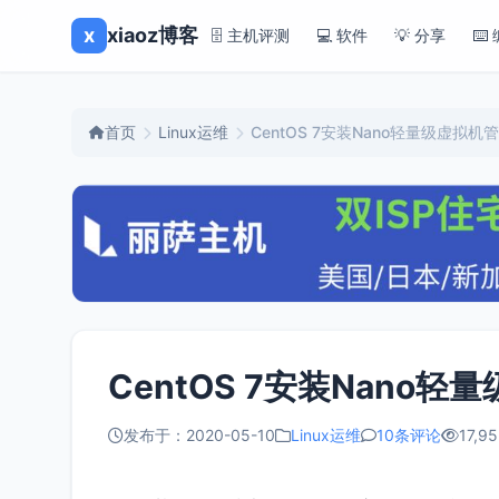
x
xiaoz博客
🗄️ 主机评测
💻 软件
💡 分享
⌨️
首页
Linux运维
CentOS 7安装Nano轻量级虚拟机
CentOS 7安装Nano
发布于：2020-05-10
Linux运维
10条评论
17,95