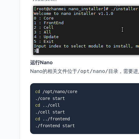
运行Nano
Nano的相关文件位于
目录，需要进
/opt/nano/
cd
 /opt/nano/core

cd
 ../cell

cd
 ../frontend

./frontend start