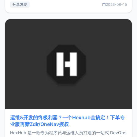
部署、随处访问。同时，它还支持搭配浏览器扩展（插件）使
分享发现
2026-06-15
用，让管理更高效。ZMark官网地址：
https://www.zmark.app/主要特点轻量级： 使用Bun +
Hono.js
运维&开发的终极利器？一个Hexhub全搞定！下单专
业版再赠Zdir/OneNav授权
HexHub 是一款专为程序员与运维人员打造的一站式 DevOps