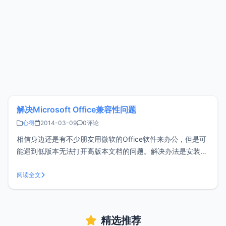
解决Microsoft Office兼容性问题
心得
2014-03-09
0评论
相信身边还是有不少朋友用微软的Office软件来办公，但是可
能遇到低版本无法打开高版本文档的问题。解决办法是安装一
个Office2007兼容包可解决这个问题。但是可能我们会遇到用
10版本建立的文档，发送给朋友的时候对方说打不开（假设对
阅读全文
方是03的office而恰好也没有安装兼容包），那么我们在保存
的时
精选推荐