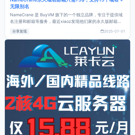
无限别名
NameCrane 是 BuyVM 旗下的一个独立品牌，专注于提供域
名注册和邮箱等服务，最近xiaoz发现他们家的永久版邮箱服
务只要75美元，价格方面比较有优势。如果你正需要一个靠谱
分享发现
2025-07-01
又实惠的域名邮箱，不妨尝试一下 NameCrane。注册
NameCraneNameCrane不支持直接注册，必须要购买