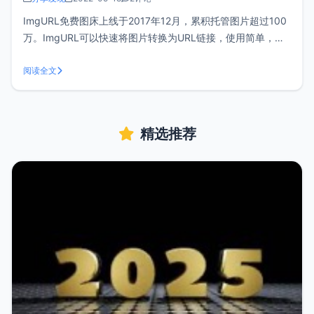
ImgURL免费图床上线于2017年12月，累积托管图片超过100
万。ImgURL可以快速将图片转换为URL链接，使用简单，操
作方便。同时还提供了三种客户端上传，参考：《ImgURL免
费图床已经支持3种客户端上传》。为了进一步满足个人用户
阅读全文
上传需要，近期我们上线了扩容码服务。注册使用如果您还没
有Img
精选推荐