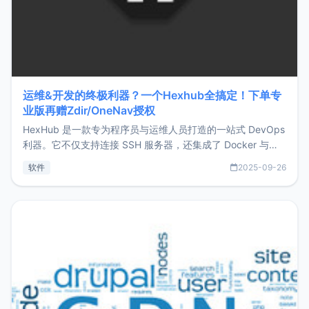
运维&开发的终极利器？一个Hexhub全搞定！下单专
业版再赠Zdir/OneNav授权
HexHub 是一款专为程序员与运维人员打造的一站式 DevOps
利器。它不仅支持连接 SSH 服务器，还集成了 Docker 与常
见数据库管理功能。这意味着，在开发过程中您无需在多个软
软件
2025-09-26
件间频繁切换，仅凭 HexHub 即可同时搞定运维与数据库操
作。Hexhub功能特点支持连接SSH支持跨平台：m