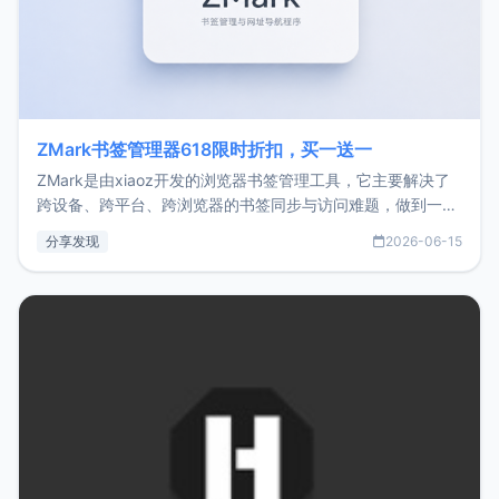
ZMark书签管理器618限时折扣，买一送一
ZMark是由xiaoz开发的浏览器书签管理工具，它主要解决了
跨设备、跨平台、跨浏览器的书签同步与访问难题，做到一处
部署、随处访问。同时，它还支持搭配浏览器扩展（插件）使
分享发现
2026-06-15
用，让管理更高效。ZMark官网地址：
https://www.zmark.app/主要特点轻量级： 使用Bun +
Hono.js