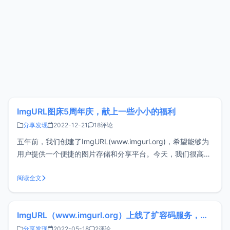
ImgURL图床5周年庆，献上一些小小的福利
分享发现
2022-12-21
18评论
五年前，我们创建了ImgURL(www.imgurl.org)，希望能够为
用户提供一个便捷的图片存储和分享平台。今天，我们很高兴
地宣布，ImgURL网站已经上线5周年！在过去的五年里，我
们一直在努力改善ImgURL的功能和性能，以满足用户的需
阅读全文
求。我们非常感谢您一直以来对ImgURL的支持和信任，您的
ImgURL（www.imgurl.org）上线了扩容码服务，限时优惠9.9元/年
分享发现
2022-05-18
2评论