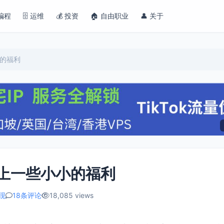
 编程
🗄️ 运维
💰 投资
🏠 自由职业
👤 关于
小的福利
献上一些小小的福利
现
18条评论
18,085 views