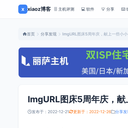
x
xiaoz博客
🗄️ 主机评测
💻 软件
💡 分享
⌨️
首页
分享发现
ImgURL图床5周年庆，献上一些小
ImgURL图床5周年庆，
发布于：2022-12-21
更新于：2022-12-26
分享发