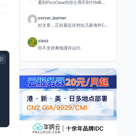
看到PicoClaw内存占用不到10MB这个数据真的很惊喜，确实很适合我这种想用旧设备折腾AI的小白
server_learner
好文章，正好最近在对比几家海外CDN。文中提到CF免费版不支持自定义回源端口和HOST这个痛点太真实
xiaoz
尚不支持离线缓存运行。