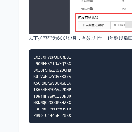
以下扩容码为600张/月，有效期1年，1年到期后
EXZCXFVDWOUKRB0I

L90NFMSMIOWFQ2SG

0XIOFSHWZKS29GMB

KUIVWNRZYOVE387A

KSCRQLKWV3CNGELX

1K6S4MHYQAVJ2KHP

TDWYHHVWWCIVONU0

NKNNQ0ZO0OP6HA8G

J3CPBFCMMDMW0STR

ZD90IU1445FLZSSS