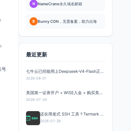
N
NameCrane永久域名邮箱
B
Bunny CDN，无需备案，助力出海
最近更新
账号
七牛云已经能用上Deepseek-V4-Flash正式版了，点此领取300万Token
2026-08-01
美国第一证券开户 + WISE入金 + 购买美股全流程分享
2026-07-30
还在用老式 SSH 工具？Termark 新一代跨平台智能SSH客户端了解一下
、
2026-07-28