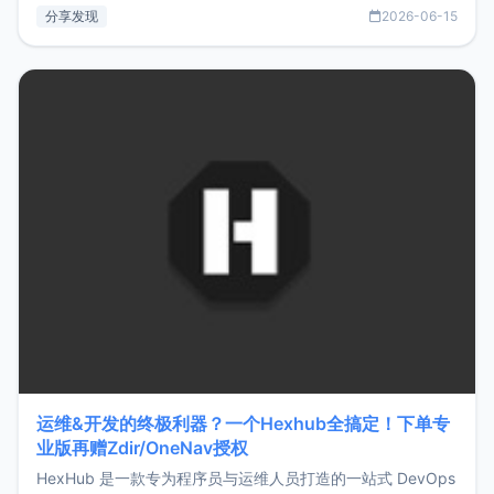
部署、随处访问。同时，它还支持搭配浏览器扩展（插件）使
分享发现
2026-06-15
用，让管理更高效。ZMark官网地址：
https://www.zmark.app/主要特点轻量级： 使用Bun +
Hono.js
运维&开发的终极利器？一个Hexhub全搞定！下单专
业版再赠Zdir/OneNav授权
HexHub 是一款专为程序员与运维人员打造的一站式 DevOps