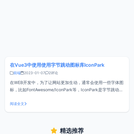
在Vue3中使用使用字节跳动图标库IconPark
前端
2023-01-07
2评论
在WEB开发中，为了让网站更加生动，通常会使用一些字体图
标，比如FontAwesome/IconPark等，IconPark是字节跳动提
供的图标库，超过2000个高质量图标，能满足和覆盖大部分
场景。这篇文章分享下 在Vue3中使用IconPark的方法。安装
阅读全文
IconPark复制下面的命令安装Icon
精选推荐