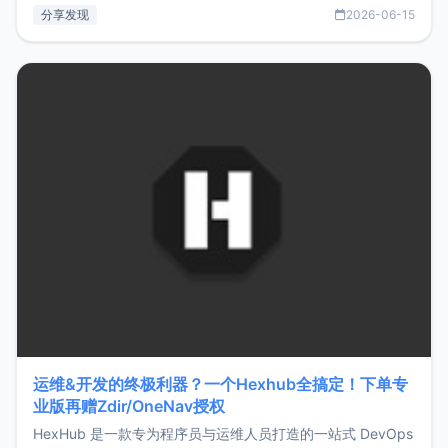
部署、随处访问。同时，它还支持搭配浏览器扩展（插件）使
分享发现
2026-06-15
用，让管理更高效。ZMark官网地址：
https://www.zmark.app/主要特点轻量级： 使用Bun +
Hono.js
运维&开发的终极利器？一个Hexhub全搞定！下单专
业版再赠Zdir/OneNav授权
HexHub 是一款专为程序员与运维人员打造的一站式 DevOps