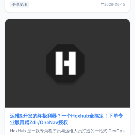
部署、随处访问。同时，它还支持搭配浏览器扩展（插件）使
分享发现
2026-06-15
用，让管理更高效。ZMark官网地址：
https://www.zmark.app/主要特点轻量级： 使用Bun +
Hono.js
运维&开发的终极利器？一个Hexhub全搞定！下单专
业版再赠Zdir/OneNav授权
HexHub 是一款专为程序员与运维人员打造的一站式 DevOps