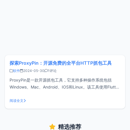
探索ProxyPin：开源免费的全平台HTTP抓包工具
软件
2024-05-30
1评论
ProxyPin是一款开源抓包工具，它支持多种操作系统包括
Windows、Mac、Android、IOS和Linux。该工具使用Flutter
开发，界面美观易用。它使用户能够拦截、检查和重写
HTTP（S）流量，非常适合开发人员或运维人员使用。
阅读全文
ProxyPin特性手机扫码连接: 不用手动配置Wifi代
精选推荐