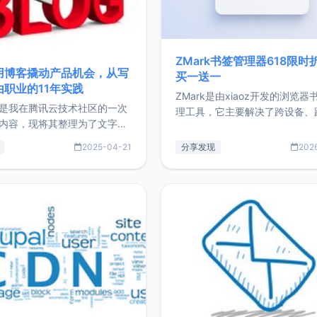
ZMark书签管理器618限时
用博客撬动产品机会，从写
买一送一
由职业的11年实践
ZMark是由xiaoz开发的浏览器
是我在腾讯云技术社区的一次
理工具，它主要解决了跨设备、
内容，现将其整理为了文字
台、跨浏览器的书签同步与访问
了写博客11年来的经历，以及
做到一处部署、随处访问。同时
2025-04-21
分享发现
202
过渡到做产品和走向自由职业
支持搭配浏览器扩展（插件）使
故事。文中还首次公开了我的
管理更高效。ZMark官网地址：
ImgURL的真实数据和产品现
https://www.zmark.app/主
介绍大家好，我是xiaoz，以
量级： 使用Bun + Hono.js
务器运维相关工作，现在已经
业3年，目前