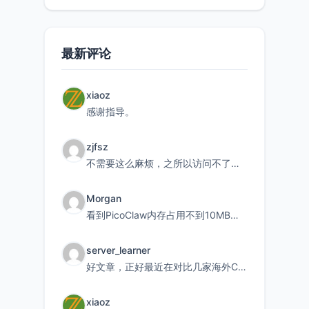
最新评论
xiaoz
感谢指导。
zjfsz
不需要这么麻烦，之所以访问不了，是由于非对称路由的问题，在爱快主路由添加一条静态路由192.168.
Morgan
看到PicoClaw内存占用不到10MB这个数据真的很惊喜，确实很适合我这种想用旧设备折腾AI的小白
server_learner
好文章，正好最近在对比几家海外CDN。文中提到CF免费版不支持自定义回源端口和HOST这个痛点太真实
xiaoz