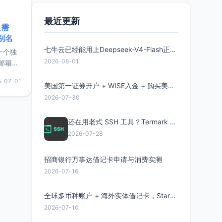
最近更新
只需
限别名
七牛云已经能用上Deepseek-V4-Flash正式版了，点此领取300万Token
的一个独
2026-08-01
邮箱等
永久版
5-07-01
面比较有
美国第一证券开户 + WISE入金 + 购买美股全流程分享
实惠的
2026-07-30
还在用老式 SSH 工具？Termark 新一代跨平台智能SSH客户端了解一下
持直接注
2026-07-28
招商银行万事达借记卡申请与消费实测
2026-07-16
全球多币种账户 + 海外实体借记卡，Starryblu开户教程与注意事项
2026-07-10