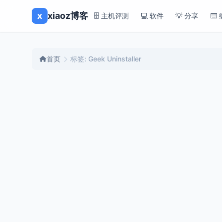
x
xiaoz博客
🗄️ 主机评测
💻 软件
💡 分享
⌨️
首页
标签: Geek Uninstaller