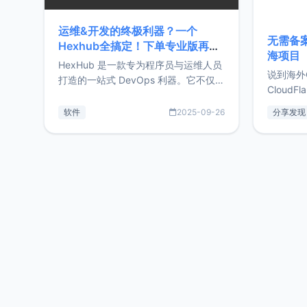
运维&开发的终极利器？一个
无需备案
Hexhub全搞定！下单专业版再赠
海项目
Zdir/OneNav授权
HexHub 是一款专为程序员与运维人员
说到海外
打造的一站式 DevOps 利器。它不仅支
CloudF
持连接 SSH 服务器，还集成了 Docker
套餐，且
与常见数据库管理功能。这意味着，在
软件
2025-09-26
分享发现
防护，已
开发过程中您无需在多个软件间频繁切
首选，那既
换，仅凭 HexHub 即可同时搞定运维与
了，为啥
数据库操作。Hexhub功能特点支持连
不得不提C
接SSH支持跨平台：m
非常不爽