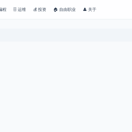
 编程
🗄️ 运维
💰 投资
🏠 自由职业
👤 关于