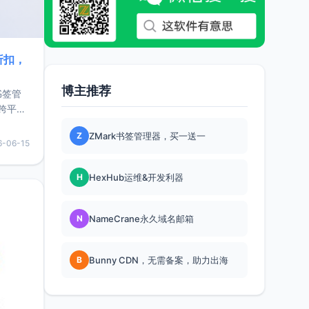
折扣，
博主推荐
书签管
跨平
难题，
Z
ZMark书签管理器，买一送一
，它还
6-06-15
用，让
H
HexHub运维&开发利器
要特点轻
N
NameCrane永久域名邮箱
B
Bunny CDN，无需备案，助力出海