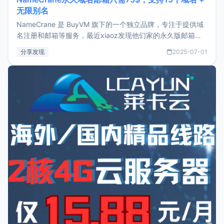
无限别名
NameCrane 是 BuyVM 旗下的一个独立品牌，专注于提供域
名注册和邮箱等服务，最近xiaoz发现他们家的永久版邮箱服
务只要75美元，价格方面比较有优势。如果你正需要一个靠谱
分享发现
2025-07-01
又实惠的域名邮箱，不妨尝试一下 NameCrane。注册
NameCraneNameCrane不支持直接注册，必须要购买