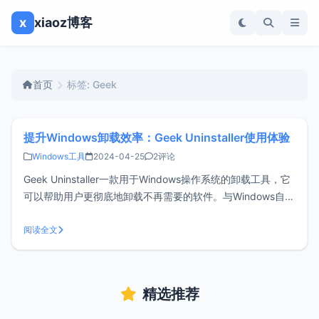
x
xiaoz博客
首页
标签: Geek
提升Windows卸载效率：Geek Uninstaller使用体验
Windows工具
2024-04-25
2评论
Geek Uninstaller一款用于Windows操作系统的卸载工具，它
可以帮助用户更彻底地卸载不再需要的软件。与Windows自带
的卸载功能相比，Geek Uninstaller能更深入地清除程序留下
的残留文件和注册表项。它的界面简洁，易于使用，并且有一
阅读全文
个便携版，这意味着你可以在没有安装的情况
精选推荐