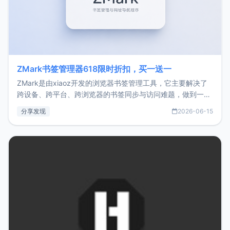
ZMark书签管理器618限时折扣，买一送一
ZMark是由xiaoz开发的浏览器书签管理工具，它主要解决了
跨设备、跨平台、跨浏览器的书签同步与访问难题，做到一处
部署、随处访问。同时，它还支持搭配浏览器扩展（插件）使
分享发现
2026-06-15
用，让管理更高效。ZMark官网地址：
https://www.zmark.app/主要特点轻量级： 使用Bun +
Hono.js