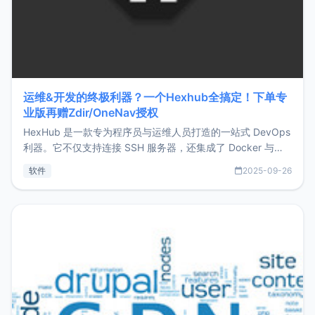
运维&开发的终极利器？一个Hexhub全搞定！下单专
业版再赠Zdir/OneNav授权
HexHub 是一款专为程序员与运维人员打造的一站式 DevOps
利器。它不仅支持连接 SSH 服务器，还集成了 Docker 与常
见数据库管理功能。这意味着，在开发过程中您无需在多个软
软件
2025-09-26
件间频繁切换，仅凭 HexHub 即可同时搞定运维与数据库操
作。Hexhub功能特点支持连接SSH支持跨平台：m