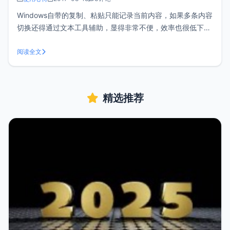
Windows自带的复制、粘贴只能记录当前内容，如果多条内容
切换还得通过文本工具辅助，显得非常不便，效率也很低下。
如果你要问我Windows下有哪些神器，Everything算一个，不
过今天的主角是Ditto软件下载官方地址：Ditto-cp软件库直接
阅读全文
下载：DittoPortable_64bit_3
精选推荐