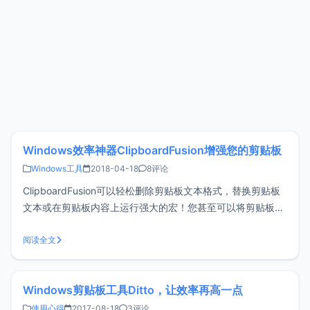
Windows效率神器ClipboardFusion增强您的剪贴板
Windows工具
2018-04-18
8评论
ClipboardFusion可以轻松删除剪贴板文本格式，替换剪贴板
文本或在剪贴板内容上运行强大的宏！您甚至可以将剪贴板与
其他计算机和移动设备同步。如果您经常要来来回回的复制文
字，希望ClipboardFusion能帮上大忙。ClipboardFusion主要
阅读全文
功能 管理多个剪贴板历史 清
Windows剪贴板工具Ditto，让效率再高一点
使用心得
2017-08-18
3评论