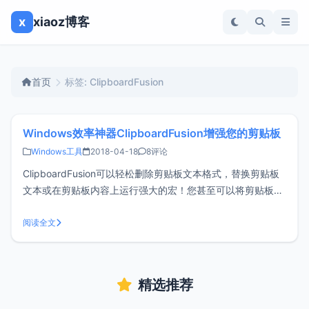
x
xiaoz博客
首页
标签: ClipboardFusion
Windows效率神器ClipboardFusion增强您的剪贴板
Windows工具
2018-04-18
8评论
ClipboardFusion可以轻松删除剪贴板文本格式，替换剪贴板
文本或在剪贴板内容上运行强大的宏！您甚至可以将剪贴板与
其他计算机和移动设备同步。如果您经常要来来回回的复制文
字，希望ClipboardFusion能帮上大忙。ClipboardFusion主要
阅读全文
功能 管理多个剪贴板历史 清
精选推荐