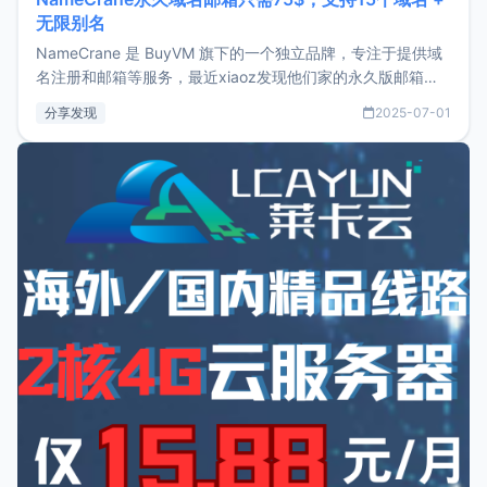
无限别名
NameCrane 是 BuyVM 旗下的一个独立品牌，专注于提供域
名注册和邮箱等服务，最近xiaoz发现他们家的永久版邮箱服
务只要75美元，价格方面比较有优势。如果你正需要一个靠谱
分享发现
2025-07-01
又实惠的域名邮箱，不妨尝试一下 NameCrane。注册
NameCraneNameCrane不支持直接注册，必须要购买