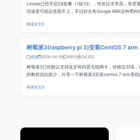
Linode已经开启5$套餐（1核1G），性价比非常高，有需
话速度可能还是跟不上，不过好在有Google BBR这种黑科
键脚本，但是发
阅读全文
树莓派3(raspberry pi 3)安装CentOS 7 arm
原创
2016-04-06
4评论
34,352
树莓派3已经默认支持蓝牙和内置无线网卡，价格仅35$
的教程也比较少，分享一下树莓派3安装centos 7 arm系统的心得。一、准备工具 大于4G容
centos 7镜像，可从
阅读全文