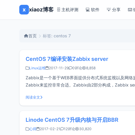
x
xiaoz博客
🗄️ 主机评测
💻 软件
💡 分享
⌨️
首页
标签: centos 7
CentOS 7编译安装Zabbix server
Linux运维
2017-11-29
0评论
8,858
Zabbix是一个基于WEB界面提供分布式系统监视以及
Zabbix来监控非常合适。Zabbix由2部分构成，Zabbix serve
阅读全文
Linode CentOS 7升级内核与开启BBR
心得
2017-02-21
12评论
30,820