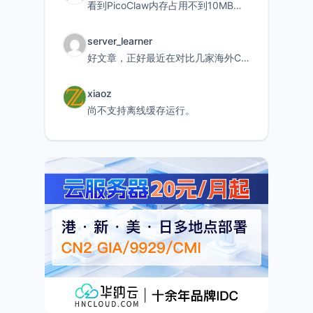
看到PicoClaw内存占用不到10MB这个数据真的很惊喜，确实很适合我这种想用旧设备折腾AI的小白
server_learner
好文章，正好最近在对比几家海外CDN。文中提到CF免费版不支持自定义回源端口和HOST这个痛点太真实
xiaoz
尚不支持离线缓存运行。