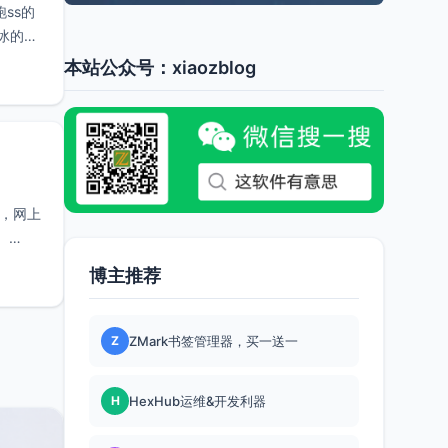
ss的
逸冰的一
本站公众号：xiaozblog
久，网上
博主推荐
Z
ZMark书签管理器，买一送一
H
HexHub运维&开发利器