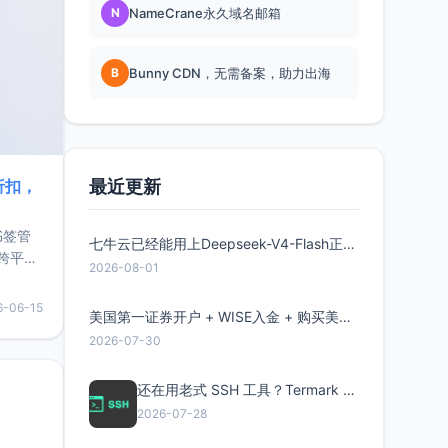
N
NameCrane永久域名邮箱
B
Bunny CDN，无需备案，助力出海
最近更新
折扣，
书签管
七牛云已经能用上Deepseek-V4-Flash正式版了，点此领取300万Token
跨平
2026-08-01
难题，
，它还
6-06-15
美国第一证券开户 + WISE入金 + 购买美股全流程分享
用，让
2026-07-30
要特点轻
还在用老式 SSH 工具？Termark 新一代跨平台智能SSH客户端了解一下
2026-07-28