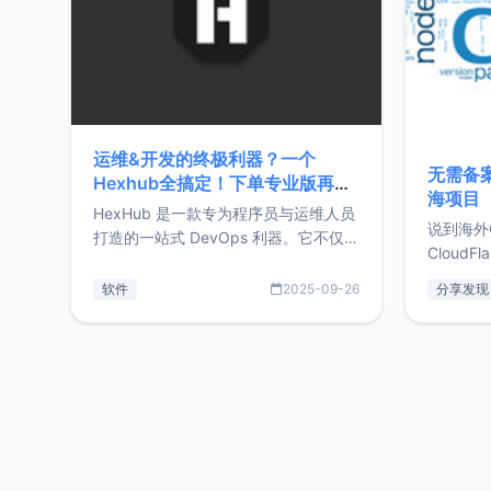
运维&开发的终极利器？一个
无需备案
Hexhub全搞定！下单专业版再赠
海项目
Zdir/OneNav授权
HexHub 是一款专为程序员与运维人员
说到海外
打造的一站式 DevOps 利器。它不仅支
CloudF
持连接 SSH 服务器，还集成了 Docker
套餐，且
与常见数据库管理功能。这意味着，在
软件
2025-09-26
分享发现
防护，已
开发过程中您无需在多个软件间频繁切
首选，那既
换，仅凭 HexHub 即可同时搞定运维与
了，为啥
数据库操作。Hexhub功能特点支持连
不得不提C
接SSH支持跨平台：m
非常不爽