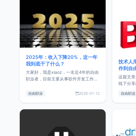
2025年：收入下降20%，这一年
技术人
我到底干了什么？
作到自
大家好，我是xiaoz，一名近4年的自由
这篇文章
职业者，目前主要从事软件开发工作。
线下分享
这篇文章将对我的2025年做一个简单
版，分享
的总结，内容主要包括：工作、学习、
自由职业
2026-01-12
自由职业
通过博客
以及投资。这一年虽然整体收入下降
的一个小
20%，但却过得很充实，2026年不求
首个产品
突破，但求保持。关于工作新增项目：
状。自我
2025年新增了一些非商业的开源项
前从事服
目，主要包括：Zu
转自由职