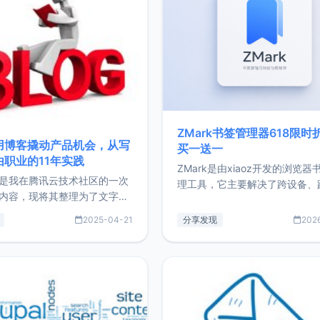
ZMark书签管理器618限时
用博客撬动产品机会，从写
买一送一
由职业的11年实践
ZMark是由xiaoz开发的浏览器
是我在腾讯云技术社区的一次
理工具，它主要解决了跨设备、
内容，现将其整理为了文字
台、跨浏览器的书签同步与访问
了写博客11年来的经历，以及
做到一处部署、随处访问。同时
2025-04-21
分享发现
202
过渡到做产品和走向自由职业
支持搭配浏览器扩展（插件）使
故事。文中还首次公开了我的
管理更高效。ZMark官网地址：
ImgURL的真实数据和产品现
https://www.zmark.app/主
介绍大家好，我是xiaoz，以
量级： 使用Bun + Hono.js
务器运维相关工作，现在已经
业3年，目前