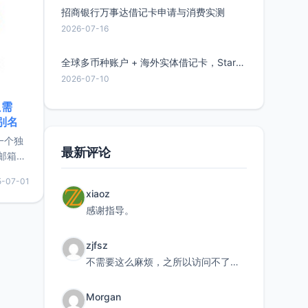
招商银行万事达借记卡申请与消费实测
2026-07-16
全球多币种账户 + 海外实体借记卡，Starryblu开户教程与注意事项
2026-07-10
只需
限别名
的一个独
最新评论
邮箱等
永久版
5-07-01
面比较有
xiaoz
实惠的
感谢指导。
zjfsz
持直接注
不需要这么麻烦，之所以访问不了，是由于非对称路由的问题，在爱快主路由添加一条静态路由192.168.
Morgan