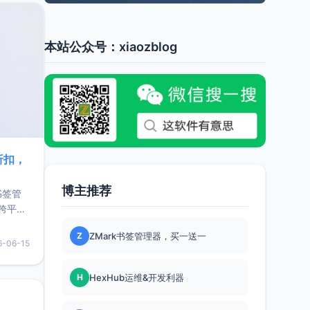
本站公众号：xiaozblog
折扣，
博主推荐
书签管
跨平
难题，
Z
ZMark书签管理器，买一送一
，它还
6-06-15
用，让
H
HexHub运维&开发利器
要特点轻