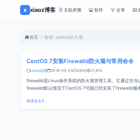
x
xiaoz博客
🗄️ 主机评测
💻 软件
💡 分享
⌨️
首页
标签: centos防火墙
CentOS 7安装Firewalld防火墙与常用命令
Linux运维
2018-09-03
4评论
21,914
firewalld是Linux操作系统的防火墙管理工具。它通过充当L
firewalld默认情况下CentOS 7可能已经安装了firew
阅读全文