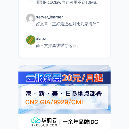
看到PicoClaw内存占用不到10MB这个数据真的很惊喜，确实很适合我这种想用旧设备折腾AI的小白
server_learner
好文章，正好最近在对比几家海外CDN。文中提到CF免费版不支持自定义回源端口和HOST这个痛点太真实
xiaoz
尚不支持离线缓存运行。