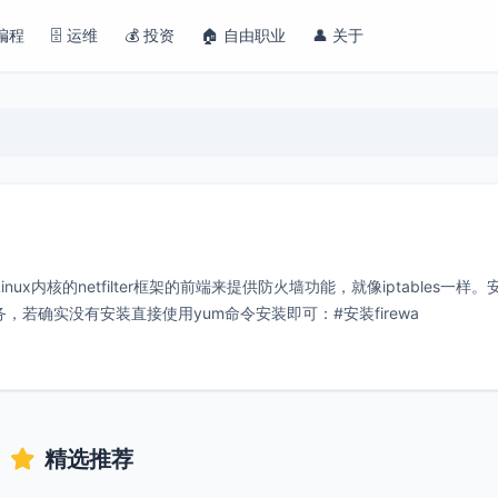
 编程
🗄️ 运维
💰 投资
🏠 自由职业
👤 关于
inux内核的netfilter框架的前端来提供防火墙功能，就像iptables一样。
alld服务，若确实没有安装直接使用yum命令安装即可：#安装firewa
精选推荐