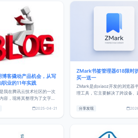
ZMark书签管理器618限时
用博客撬动产品机会，从写
买一送一
由职业的11年实践
ZMark是由xiaoz开发的浏览器
是我在腾讯云技术社区的一次
理工具，它主要解决了跨设备、
内容，现将其整理为了文字
台、跨浏览器的书签同步与访问
了写博客11年来的经历，以及
做到一处部署、随处访问。同时
2025-04-21
分享发现
202
过渡到做产品和走向自由职业
支持搭配浏览器扩展（插件）使
故事。文中还首次公开了我的
管理更高效。ZMark官网地址：
ImgURL的真实数据和产品现
https://www.zmark.app/主
介绍大家好，我是xiaoz，以
量级： 使用Bun + Hono.js