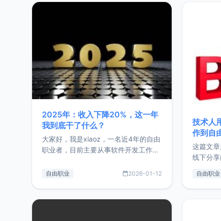
2025年：收入下降20%，这一年
技术人
我到底干了什么？
作到自
大家好，我是xiaoz，一名近4年的自由
这篇文章
职业者，目前主要从事软件开发工作。
线下分享
这篇文章将对我的2025年做一个简单
版，分享
的总结，内容主要包括：工作、学习、
自由职业
2026-01-12
自由职业
通过博客
以及投资。这一年虽然整体收入下降
的一个小
20%，但却过得很充实，2026年不求
首个产品
突破，但求保持。关于工作新增项目：
状。自我
2025年新增了一些非商业的开源项