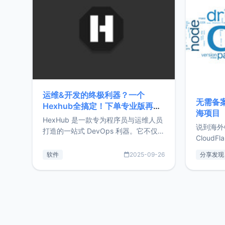
前从事服
目，主要包括：Zu
转自由职
运维&开发的终极利器？一个
无需备案
Hexhub全搞定！下单专业版再赠
海项目
Zdir/OneNav授权
HexHub 是一款专为程序员与运维人员
说到海外
打造的一站式 DevOps 利器。它不仅支
CloudF
持连接 SSH 服务器，还集成了 Docker
套餐，且
与常见数据库管理功能。这意味着，在
软件
2025-09-26
分享发现
防护，已
开发过程中您无需在多个软件间频繁切
首选，那既
换，仅凭 HexHub 即可同时搞定运维与
了，为啥
数据库操作。Hexhub功能特点支持连
不得不提C
接SSH支持跨平台：m
非常不爽