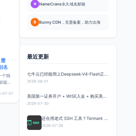
N
NameCrane永久域名邮箱
B
Bunny CDN，无需备案，助力出海
最近更新
只需
限别名
七牛云已经能用上Deepseek-V4-Flash正式版了，点此领取300万Token
的一个独
2026-08-01
邮箱等
永久版
5-07-01
面比较有
美国第一证券开户 + WISE入金 + 购买美股全流程分享
实惠的
2026-07-30
还在用老式 SSH 工具？Termark 新一代跨平台智能SSH客户端了解一下
持直接注
2026-07-28