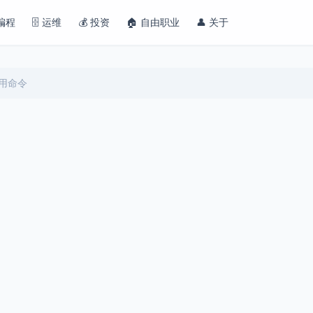
 编程
🗄️ 运维
💰 投资
🏠 自由职业
👤 关于
与常用命令