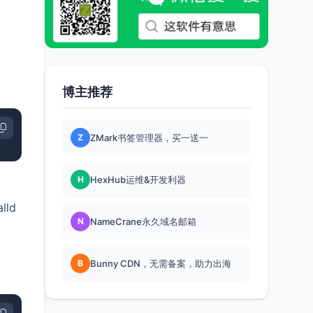
博主推荐
Z
ZMark书签管理器，买一送一
H
HexHub运维&开发利器
ld
N
NameCrane永久域名邮箱
B
Bunny CDN，无需备案，助力出海