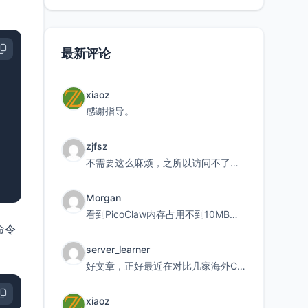
最新评论
xiaoz
感谢指导。
zjfsz
不需要这么麻烦，之所以访问不了，是由于非对称路由的问题，在爱快主路由添加一条静态路由192.168.
Morgan
看到PicoClaw内存占用不到10MB这个数据真的很惊喜，确实很适合我这种想用旧设备折腾AI的小白
命令
server_learner
好文章，正好最近在对比几家海外CDN。文中提到CF免费版不支持自定义回源端口和HOST这个痛点太真实
xiaoz