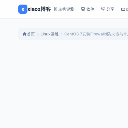
x
xiaoz博客
🗄️ 主机评测
💻 软件
💡 分享
⌨️
首页
Linux运维
CentOS 7安装Firewalld防火墙