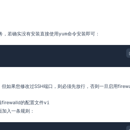
ld服务，若确实没有安装直接使用
命令安装即可：
yum
），但如果您修改过SSH端口，则必须先放行，否则一旦启用firewal
。
rewalld的配置文件
vi
面加入一条规则：