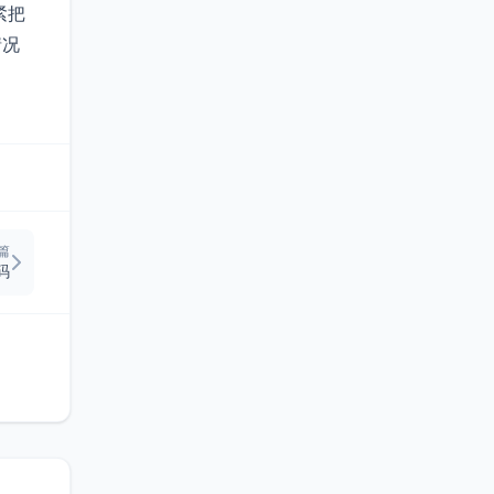
紧把
情况
篇
码