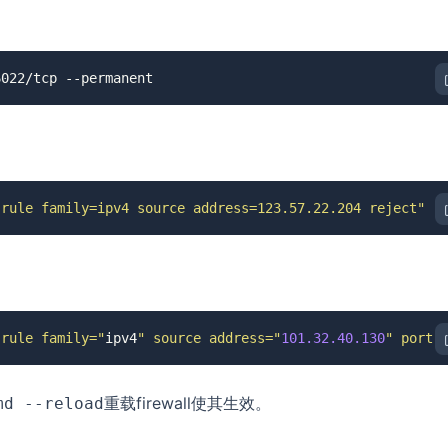
6022/tcp --permanent
"rule family=ipv4 source address=123.57.22.204 reject"
"rule family="
ipv4
" source address="
101.32
.40
.130
" port 
重载firewall使其生效。
md --reload