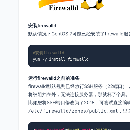
安装firewalld
默认情况下CentOS 7可能已经安装了firewal
#安装firewalld
yum -y install firewalld
运行firewalld之前的准备
firewalld默认规则已经放行SSH服务（22端口
将被阻挡在外，无法连接服务器，那就杯了个具
比如您将SSH端口修改为了2018，可尝试直接编辑fi
，里
/etc/firewalld/zones/public.xml
<
port
protocol
=
"tcp"
port
=
"2018"
/>