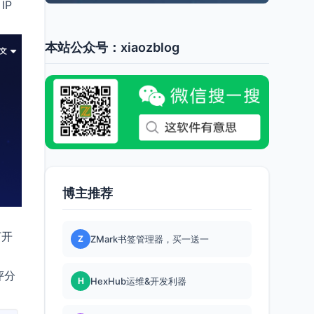
IP
本站公众号：xiaozblog
博主推荐
打开
Z
ZMark书签管理器，买一送一
评分
H
HexHub运维&开发利器