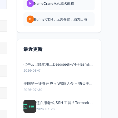
N
NameCrane永久域名邮箱
B
Bunny CDN，无需备案，助力出海
最近更新
七牛云已经能用上Deepseek-V4-Flash正式版了，点此领取300万Token
2026-08-01
美国第一证券开户 + WISE入金 + 购买美股全流程分享
2026-07-30
还在用老式 SSH 工具？Termark 新一代跨平台智能SSH客户端了解一下
2026-07-28