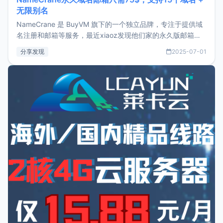
无限别名
NameCrane 是 BuyVM 旗下的一个独立品牌，专注于提供域
名注册和邮箱等服务，最近xiaoz发现他们家的永久版邮箱服
务只要75美元，价格方面比较有优势。如果你正需要一个靠谱
分享发现
2025-07-01
又实惠的域名邮箱，不妨尝试一下 NameCrane。注册
NameCraneNameCrane不支持直接注册，必须要购买