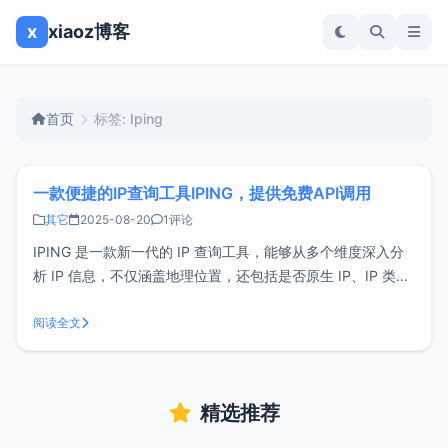
x
xiaoz博客
首页
标签: Iping
一款便捷的IP查询工具IPING，提供免费API调用
其它
2025-08-20
1评论
IPING 是一款新一代的 IP 查询工具，能够从多个维度深入分
析 IP 信息，不仅涵盖地理位置，还包括是否原生 IP、IP 类型
识别、代理检测及风险标签等关键指标，有效帮助用户评估 IP
的信誉度和纯净程度。如何使用 IPING？IPING 是一款完全免
阅读全文
费的网络工具，提供中英文双语界面，使用简单便
精选推荐