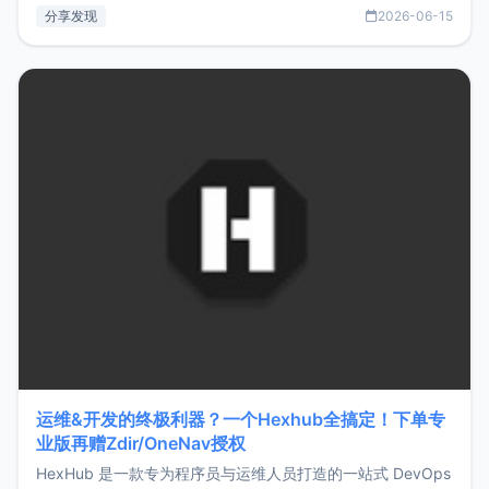
部署、随处访问。同时，它还支持搭配浏览器扩展（插件）使
分享发现
2026-06-15
用，让管理更高效。ZMark官网地址：
https://www.zmark.app/主要特点轻量级： 使用Bun +
Hono.js
运维&开发的终极利器？一个Hexhub全搞定！下单专
业版再赠Zdir/OneNav授权
HexHub 是一款专为程序员与运维人员打造的一站式 DevOps