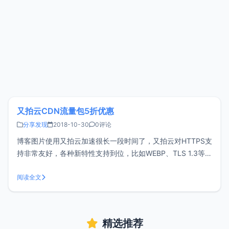
又拍云CDN流量包5折优惠
分享发现
2018-10-30
0评论
博客图片使用又拍云加速很长一段时间了，又拍云对HTTPS支
持非常友好，各种新特性支持到位，比如WEBP、TLS 1.3等。
加入又拍云联盟后可获得一张优惠券，对于访问量较小的网站
基本足够，但是访问量较大只能付费购买了，对比了好几家
阅读全文
CDN流量价格，又拍云CDN流量价格偏高，正好双11优惠又
拍云CDN流量
精选推荐