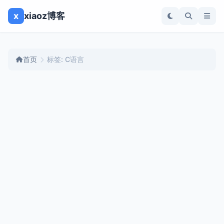
x
xiaoz博客
首页
标签: C语言