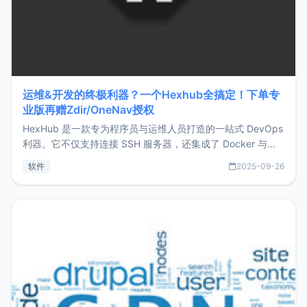
运维&开发的终极利器？一个Hexhub全搞定！下单专
业版再赠Zdir/OneNav授权
HexHub 是一款专为程序员与运维人员打造的一站式 DevOps
利器。它不仅支持连接 SSH 服务器，还集成了 Docker 与常
见数据库管理功能。这意味着，在开发过程中您无需在多个软
软件
2025-09-26
件间频繁切换，仅凭 HexHub 即可同时搞定运维与数据库操
作。Hexhub功能特点支持连接SSH支持跨平台：m