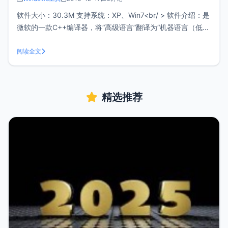
软件大小：30.3M 支持系统：XP、Win7<br/ > 软件介绍：是
微软的一款C++编译器，将“高级语言”翻译为“机器语言（低级
语言）”的程序。Visual C++是一个功能强大的可视化软件开
发工具。支持C和C++语言的编译，学C语言可说必备编译
阅读全文
器，亲测支持XP和win7 32位64
精选推荐