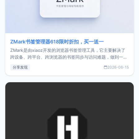
ZMark书签管理器618限时折扣，买一送一
ZMark是由xiaoz开发的浏览器书签管理工具，它主要解决了
跨设备、跨平台、跨浏览器的书签同步与访问难题，做到一处
部署、随处访问。同时，它还支持搭配浏览器扩展（插件）使
分享发现
2026-06-15
用，让管理更高效。ZMark官网地址：
https://www.zmark.app/主要特点轻量级： 使用Bun +
Hono.js