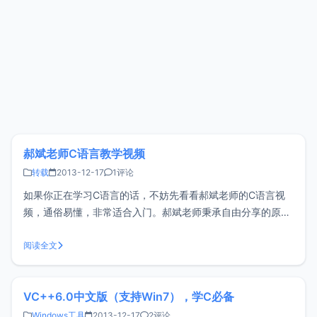
郝斌老师C语言教学视频
转载
2013-12-17
1评论
如果你正在学习C语言的话，不妨先看看郝斌老师的C语言视
频，通俗易懂，非常适合入门。郝斌老师秉承自由分享的原
则，希望能够帮助更多学习C的人，因此视频可以自由分享，
但是请勿用于商业用途，小z在学习C语言的时候看完了这部教
阅读全文
学视频，挺不错的，分享给大家。<br/ > 下载地址：ed2k://|f
VC++6.0中文版（支持Win7），学C必备
Windows工具
2013-12-17
2评论